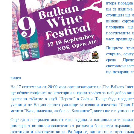
втора поредна
ще се издигне 
столицата ще м
винени сортов
площадка ще
посетителите 
част, предвиден
Пищното трид
открито, осиг
среда. Пре
световноизвест
ще поздрави го
видео.
На 17 септември от 20:00 часа организаторите на The Balkans Inter
ще обявят трофеите по категории и гранд трофея за най-добро вин
луксозно събитие в клуб “Перото” в София. То ще бъде предшест
ученици от Националното училище за изящни изкуства “Илия П
мотото “Вяра, надежда, любов за Балканите”, което ще е в унисон 
Още един специален акцент тази година са националните павил
помещават винопроизводители от различни балкански държави, к
екзотични и качествени вина. Разбира се, виното не се препоръчв