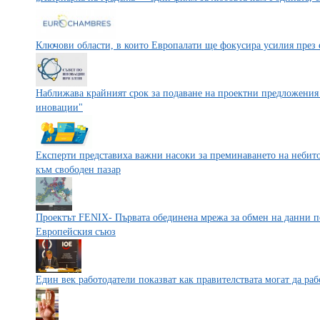
Ключови области, в които Европалати ще фокусира усилия през е
Наближава крайният срок за подаване на проектни предложения 
иновации"
Експерти представиха важни насоки за преминаването на небито
към свободен пазар
Проектът FENIX- Първата обединена мрежа за обмен на данни п
Европейския съюз
Един век работодатели показват как правителствата могат да раб