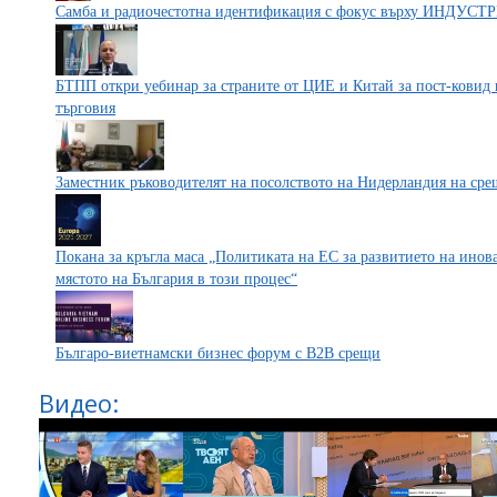
Самба и радиочестотна идентификация с фокус върху ИНДУСТР
БТПП откри уебинар за страните от ЦИЕ и Китай за пост-ковид 
търговия
Заместник ръководителят на посолството на Нидерландия на ср
Покана за кръгла маса „Политиката на ЕС за развитието на инов
мястото на България в този процес“
Българо-виетнамски бизнес форум с В2В срещи
Видео: