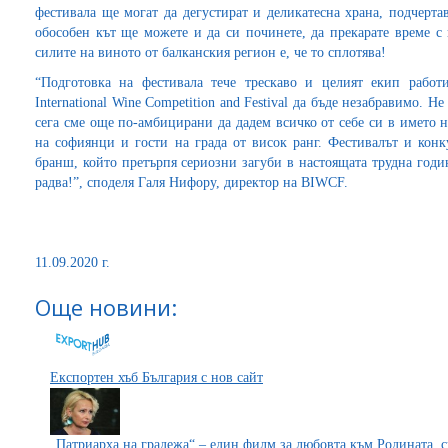
фестивала ще могат да дегустират и деликатесна храна, подчерта
обособен кът ще можете и да си починете, да прекарате време с
силите на виното от балканския регион е, че то сплотява!
“Подготовка на фестивала тече трескаво и целият екип работ
International Wine Competition and Festival да бъде незабравимо. Не
сега сме още по-амбицирани да дадем всичко от себе си в името 
на софиянци и гости на града от висок ранг. Фестивалът и конк
бранш, който претърпя сериозни загуби в настоящата трудна годи
радва!”, споделя Галя Нифору, директор на BIWCF.
11.09.2020 г.
Още новини:
Експортен хъб България с нов сайт
„Патриарха на градежа“ – един филм за любовта към Родината, 