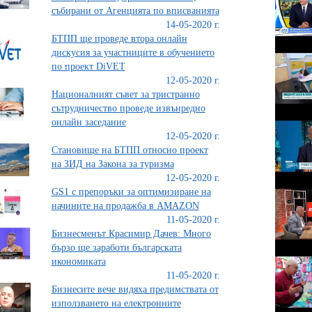
събирани от Агенцията по вписванията
14-05-2020 г.
БТПП ще проведе втора онлайн
дискусия за участниците в обучението
по проект DiVET
12-05-2020 г.
Националният съвет за тристранно
сътрудничество проведе извънредно
онлайн заседание
12-05-2020 г.
Становище на БТПП относно проект
на ЗИД на Закона за туризма
12-05-2020 г.
GS1 с препоръки за оптимизиране на
начините на продажба в AMAZON
11-05-2020 г.
Бизнесменът Красимир Дачев: Много
бързо ще заработи българската
икономиката
11-05-2020 г.
Бизнесите вече видяха предимствата от
използването на електронните