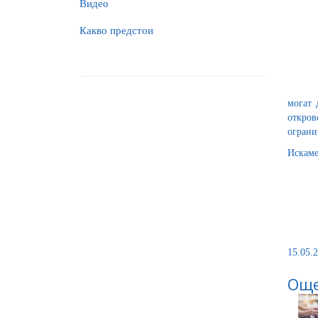
Видео
Какво предстои
могат 
откров
ограни
Искаме
15.05.2
Още