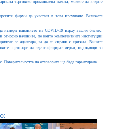
арската търговско-промишлена палата, можете да видите
рските фирми да участват в това проучване. Включете
да измери влиянието на COVID-19 върху вашия бизнес,
си относно начините, по които компетентните институции
риятие се адаптира, за да се справи с кризата. Вашите
овите партньори да идентифицират мерки, подходящи за
ас. Поверителността на отговорите ще бъде гарантирана.
о: