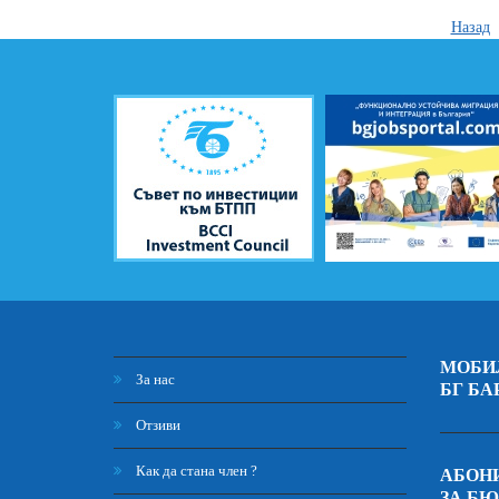
Назад
МОБИ
За нас
БГ БА
Отзиви
Как да стана член ?
АБОНИ
ЗА Б