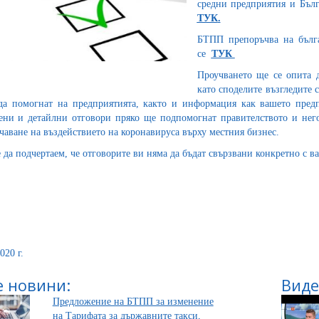
средни предприятия и Бълг
ТУК
.
БТПП препоръчва на бълга
се
ТУК
Проучването ще се опита 
като споделите възгледите 
да помогнат на предприятията, както и информация как вашето предп
ени и детайлни отговори пряко ще подпомогнат правителството и нег
чаване на въздействието на коронавируса върху местния бизнес.
 да подчертаем, че отговорите ви няма да бъдат свързвани конкретно с в
020 г.
 новини:
Виде
Предложение на БТПП за изменение
на Тарифата за държавните такси,