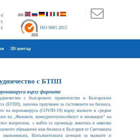
 €
 €
ISO 9001:2015
 €
ия
3D център
рудничество с БТПП
оронавируса върху фирмите
удничество с българското правителство и Българската
а (БТПП), започна проучване за състоянието на бизнеса,
ето на коронавируса (COVID-19) върху малките и средни
кип на „Финанси, конкурентоспособност и иновации“ на
отил въпросник, с който се провежда анкетата в няколко
алното обръщение към бизнеса в България от Световната
а икономиката, Изпълнителната агенция за малките и