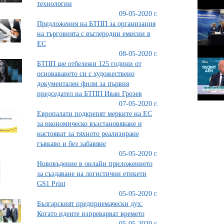
технологии
09-05-2020 г.
Предложения на БТПП за организация
на търговията с въглеродни емисии в
ЕС
08-05-2020 г.
БТПП ще отбележи 125 години от
основаването си с художествено
документален филм за първия
председател на БТПП Иван Грозев
07-05-2020 г.
Eвропалати подкрепят мерките на ЕС
за икономическо възстановяване и
настояват за тяхното реализиране
гъвкаво и без забавяне
05-05-2020 г.
Нововъдение в онлайн приложението
за създаване на логистични етикети
GS1 Print
05-05-2020 г.
Българският предприемачески дух:
Когато идеите изпреварват времето
05-05-2020 г.