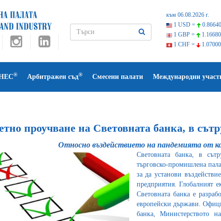
към 06.08.2026 г.
1 USD =
0.86640
1 GBP =
1.16680
1 CHF =
1.07000
®
®
НЕС
Арбитражен съд
Смесени палати
Международни участ
етно проучване на Световната банка, в сът
Относно въздействието на пандемията от к
Световната банка, в сътр
търговско-промишлена палат
за да установи въздействи
предприятия. Глобалният е
Световната банка е разраб
европейски държави. Офици
банка, Министерството н