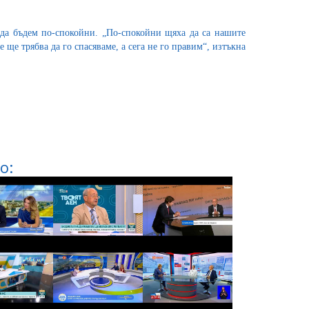
 да бъдем по-спокойни. „По-спокойни щяха да са нашите
 ще трябва да го спасяваме, а сега не го правим“, изтъкна
о: