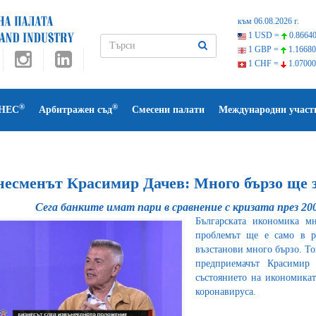
към 06.08.2026 г.
1 USD =
0.86640
1 GBP =
1.16680
1 CHF =
1.07000
®
®
НЕС
Арбитражен съд
Смесени палати
Международни участ
несменът Красимир Дачев: Много бързо ще 
Сега банките имат пари в сравнение с кризата през 200
Българската икономика мн
проблемът ще е само в р
възстанови много бързо. Т
предприемачът Красимир 
състоянието на икономикат
коронавируса.