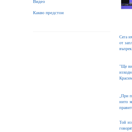
Видео
Какво предстои
Сега и
от зап
въпрек
"Ще ви
изходн
Красим
„При п
нито м
правит
Той из
говоря