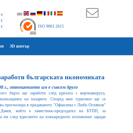
 €
 €
ISO 9001:2015
 €
ия
3D център
заработи българската икономиката
8 г., отношението им е съвсем друго
ого бързо ще заработи след кризата с коронавируса,
еализацията на пазарите. Според мен туризмът ще се
ова прогнозира в предаването "Офанзива с Любо Огнянов“
Дачев, който е заместник-председател на БТПП, за
а ни след вдигането на извънредното положение заради