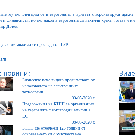
ите му ако България бе в еврозоната, в кризата с коронавируса щяхме
и и финансисти, но ако някой в еврозоната си изкълчи крака, тогава и ние
ир Дачев.
 участие може да се проследи от
ТУК
020 г.
 новини:
Виде
Бизнесите вече видяха предимствата от
използването на електронните
технологии
09-05-2020 г.
Предложения на БТПП за организация
на търговията с въглеродни емисии в
ЕС
08-05-2020 г.
БТПП ще отбележи 125 години от
основаването си с художествено