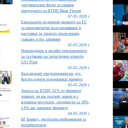
документален филм за първия
председател на БТПП Иван Грозев
07-05-2020 г.
Eвропалати подкрепят мерките на ЕС
за икономическо възстановяване и
настояват за тяхното реализиране
гъвкаво и без забавяне
05-05-2020 г.
Нововъдение в онлайн приложението
за създаване на логистични етикети
GS1 Print
05-05-2020 г.
Българският предприемачески дух:
Когато идеите изпреварват времето
05-05-2020 г.
Анкета на БТПП: 61% от фирмите
очакват, че ще оцелеят, макар и с
влошени резултати, оптимисти са 18%,
а 6% ще закриват фирмите
04-05-2020 г.
БГ Баркод: дигитална информация за
потребителите