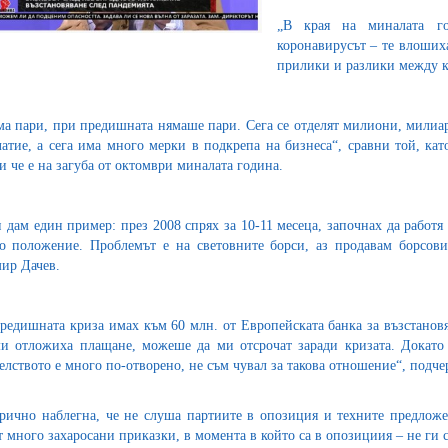
„В края на миналата го
коронавирусът – те влоших
прилики и разлики между к
ма пари, при предишната нямаше пари. Сега се отделят милиони, милиа
латие, а сега има много мерки в подкрепа на бизнеса“, сравни той, кат
и че е на загуба от октомври миналата година.
 дам един пример: през 2008 спрях за 10-11 месеца, започнах да работя 
о положение. Проблемът е на световните борси, аз продавам борсови 
ир Дачев.
редишната криза имах към 60 млн. от Европейската банка за възстановя
и отложиха плащане, можеше да ми отсрочат заради кризата. Докато 
елството е много по-отворено, не съм чувал за такова отношение“, подче
рично наблегна, че не слуша партиите в опозиция и техните предлож
т много захаросани приказки, в момента в който са в опозициия – не ги с