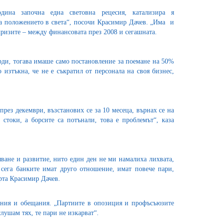
дина започна една световна рецесия, катализира я
а положението в света“, посочи Красимир Дачев. „Има и
ризите – между финансовата през 2008 и сегашната.
рди, тогава имаше само постановление за поемане на 50%
о изтъкна, че не е съкратил от персонала на своя бизнес,
през декември, възстанових се за 10 месеца, върнах се на
стоки, а борсите са потънали, това е проблемът“, каза
ване и развитие, нито един ден не ми намалиха лихвата,
сега банките имат друго отношение, имат повече пари,
рта Красимир Дачев.
ения и обещания. „Партиите в опозиция и профъсъюзите
лушам тях, те пари не изкарват“.