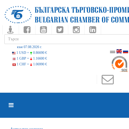
към 07.08.2026 г.
1 USD =
0.86690 €
1 GBP =
1.16600 €
1 CHF =
1.06990 €