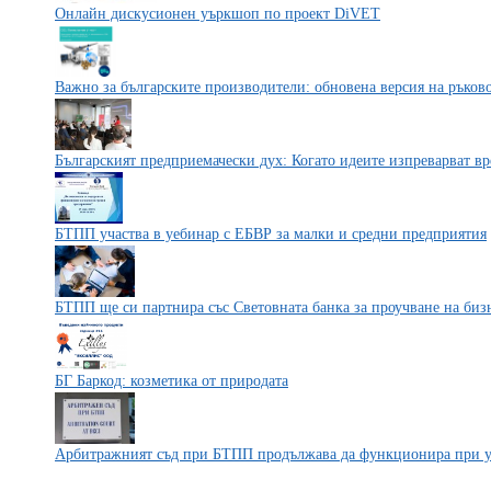
Онлайн дискусионен уъркшоп по проект DiVET
Важно за българските производители: обновена версия на ръков
Българският предприемачески дух: Когато идеите изпреварват в
БТПП участва в уебинар с ЕБВР за малки и средни предприятия
БТПП ще си партнира със Световната банка за проучване на биз
БГ Баркод: козметика от природата
Арбитражният съд при БТПП продължава да функционира при у