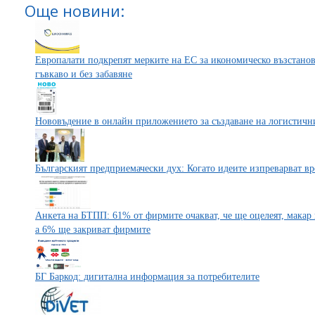
Още новини:
Eвропалати подкрепят мерките на ЕС за икономическо възстановя
гъвкаво и без забавяне
Нововъдение в онлайн приложението за създаване на логистични
Българският предприемачески дух: Когато идеите изпреварват в
Анкета на БТПП: 61% от фирмите очакват, че ще оцелеят, макар
а 6% ще закриват фирмите
БГ Баркод: дигитална информация за потребителите