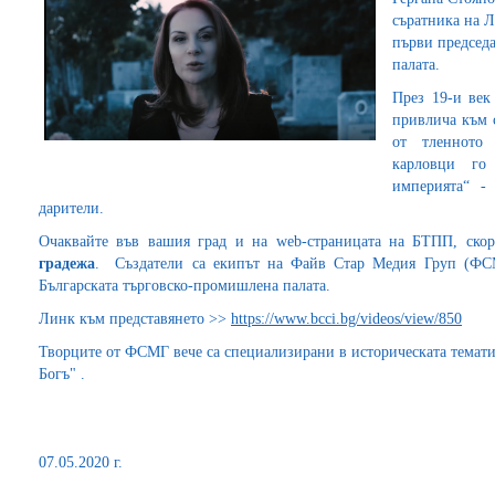
съратника на Л
първи председа
палата.
През 19-и век
привлича към с
от тленното
карловци го
империята“ -
дарители.
Очаквайте във вашия град и на web-страницата на БТПП, ск
градежа
. Създатели са екипът на Файв Стар Медия Груп (ФС
Българската търговско-промишлена палата.
Линк към представянето >>
https://www.bcci.bg/videos/view/850
Творците от ФСМГ вече са специализирани в историческата темат
Богъ" .
07.05.2020 г.