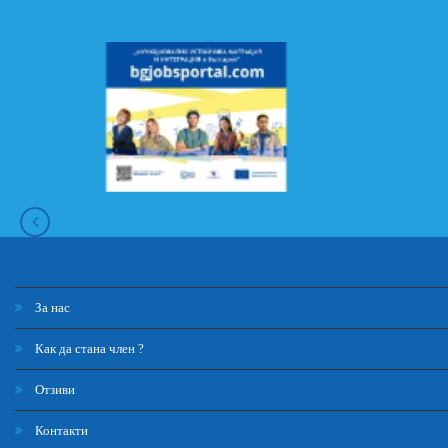
За нас
Как да стана член ?
Отзиви
Контакти