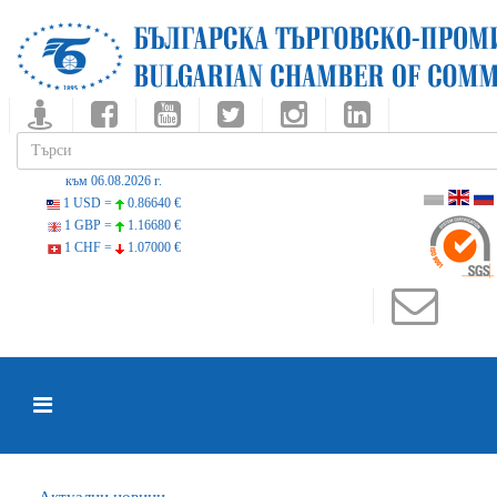
към 06.08.2026 г.
1 USD =
0.86640 €
1 GBP =
1.16680 €
1 CHF =
1.07000 €