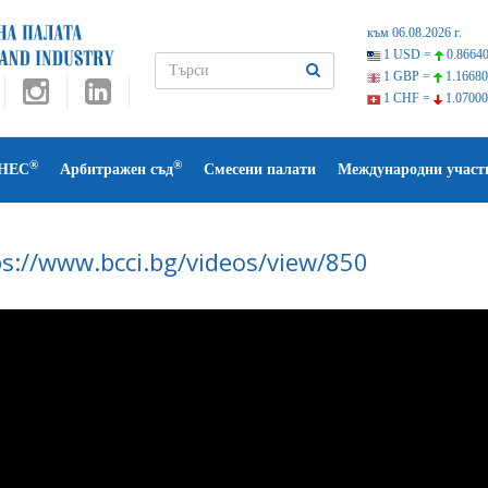
към 06.08.2026 г.
1 USD =
0.86640
1 GBP =
1.16680
1 CHF =
1.07000
®
®
НЕС
Арбитражен съд
Смесени палати
Международни участ
ps://www.bcci.bg/videos/view/850