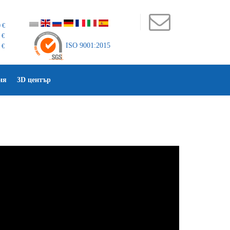
 €
 €
ISO 9001:2015
 €
ия
3D център