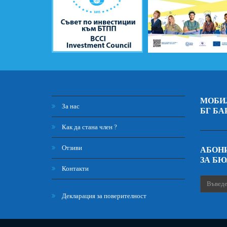
МОБИ
За нас
БГ БА
Как да стана член ?
Отзиви
АБОНИ
ЗА Б
Контакти
Декларация за поверителност