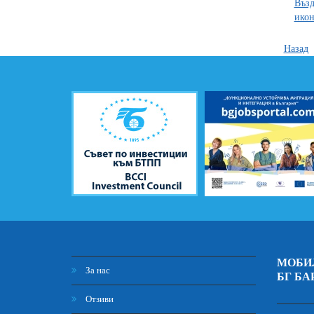
Възд
икон
Назад
МОБИ
За нас
БГ БА
Отзиви