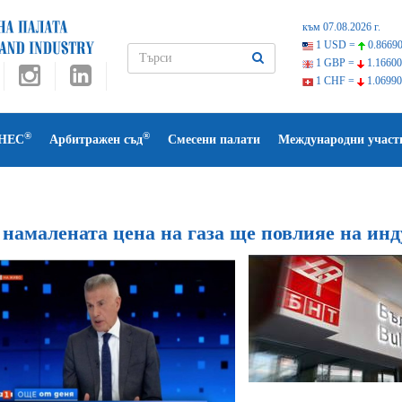
към 07.08.2026 г.
1 USD =
0.86690
1 GBP =
1.16600
1 CHF =
1.06990
®
®
НЕС
Арбитражен съд
Смесени палати
Международни участ
 намалената цена на газа ще повлияе на ин