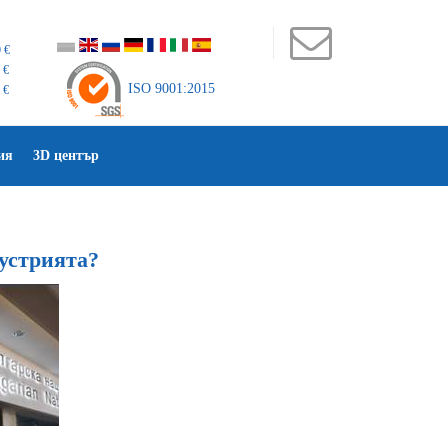
 €
 €
ISO 9001:2015
 €
ия
3D център
дустрията?