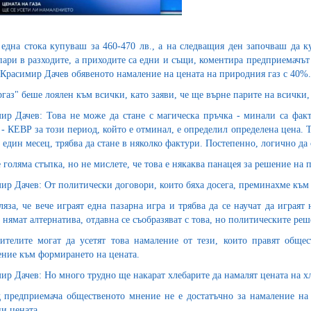
 една стока купуваш за 460-470 лв., а на следващия ден започваш да 
пари в разходите, а приходите са едни и същи, коментира предприемачът
 Красимир Дачев обявеното намаление на цената на природния газ с 40%.
ргаз" беше лоялен към всички, като заяви, че ще върне парите на всички,
ир Дачев: Това не може да стане с магическа пръчка - минали са фак
 - КЕВР за този период, който е отминал, е определил определена цена. Т
в един месец, трябва да стане в няколко фактури. Постепенно, логично да 
е голяма стъпка, но не мислете, че това е някаква панацея за решение на
ир Дачев: От политически договори, които бяха досега, преминахме към 
ляза, че вече играят една пазарна игра и трябва да се научат да играя
 нямат алтернатива, отдавна се съобразяват с това, но политическите реш
ителите могат да усетят това намаление от тези, които правят общес
ние към формирането на цената.
ир Дачев: Но много трудно ще накарат хлебарите да намалят цената на хл
 предприемача общественото мнение не е достатъчно за намаление на ц
и цената.