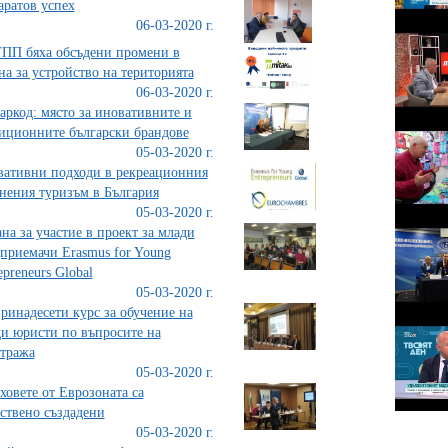
аратов успех
06-03-2020 г.
ПП бяха обсъдени промени в
на за устройство на територията
06-03-2020 г.
аркод: място за иновативните и
иционните български брандове
05-03-2020 г.
ативни подходи в рекреационния
нения туризъм в България
05-03-2020 г.
на за участие в проект за млади
приемачи Erasmus for Young
epreneurs Global
05-03-2020 г.
ринадесети курс за обучение на
и юристи по въпросите на
тража
05-03-2020 г.
ховете от Еврозоната са
ствено създадени
05-03-2020 г.