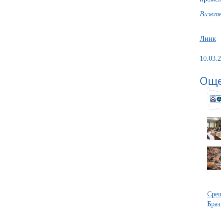
Вижте 
Линк
10.03.2
Още
Срещ
Браз