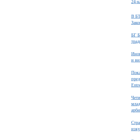
24-к
В БТ
Зако
БГ Б
трад
Инов
и ви
Пока
пред
Entr
Чети
млад
арби
Стра
изку