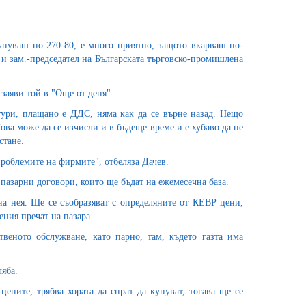
купуваш по 270-80, е много приятно, защото вкарваш по-
 и зам.-председател на Българската търговско-промишлена
 заяви той в "Още от деня".
тури, плащано е ДДС, няма как да се върне назад. Нещо
ова може да се изчисли и в бъдеще време и е хубаво да не
стане.
 проблемите на фирмите", отбеляза Дачев.
пазарни договори, които ще бъдат на ежемесечна база.
т на нея. Ще се съобразяват с определяните от КЕВР цени,
ения пречат на пазара.
твеното обслужване, като парно, там, където газта има
яба.
ените, трябва хората да спрат да купуват, тогава ще се