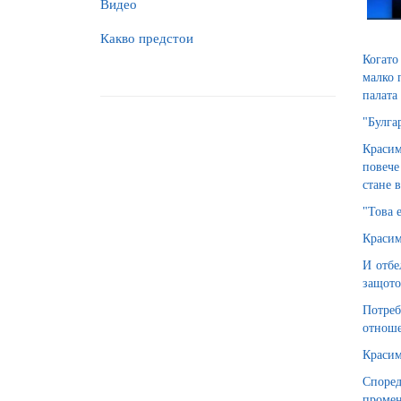
Видео
Какво предстои
Когато
малко 
палата
"Булга
Красим
повече
стане 
"Това 
Красим
И отбе
защото
Потреб
отноше
Красим
Според
промен