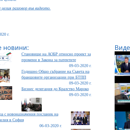
целия разговор във видеото.
020 г.
 новини:
Виде
Становище на АОБР относно проект за
промени в Закона за патентите
09-03-2020 г.
Годишно Общо събрание на Съвета на
браншовите организации при БТПП
09-03-2020 г.
Бизнес делегация до Кралство Мароко
09-03-2020 г.
а с новоназначения посланик на
илия в София
06-03-2020 г.