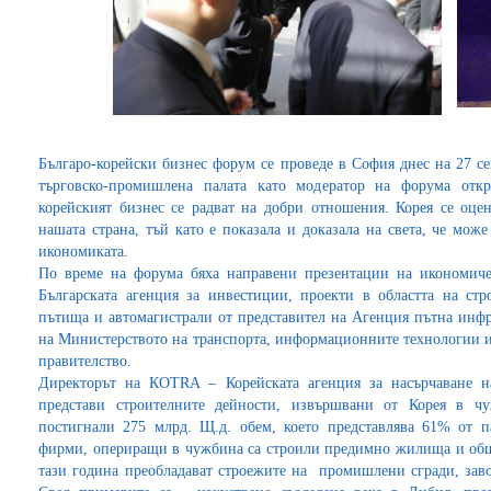
Българо-корейски бизнес форум се проведе в София днес на 27 се
търговско-промишлена палата като модератор на форума отк
корейският бизнес се радват на добри отношения. Корея се оце
нашата страна, тъй като е показала и доказала на света, че мож
икономиката.
По време на форума бяха направени презентации на икономиче
Българската агенция за инвестиции, проекти в областта на стр
пътища и автомагистрали от представител на Агенция пътна инфр
на Министерството на транспорта, информационните технологии 
правителство.
Директорът на КОТRA – Корейската агенция за насърчаване 
представи строителните дейности, извършвани от Корея в ч
постигнали 275 млрд. Щ.д. обем, което представлява 61% от п
фирми, опериращи в чужбина са строили предимно жилища и обще
тази година преобладават строежите на промишлени сгради, заво