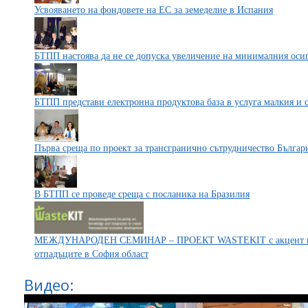
Усвояването на фондовете на ЕС за земеделие в Испания
БТПП настоява да не се допуска увеличение на минималния осиг
БТПП представи електронна продуктова база в услуга малкия и 
Първа среща по проект за трансгранично сътрудничество Българ
В БТПП се проведе среща с посланика на Бразилия
МЕЖДУНАРОДЕН СЕМИНАР – ПРОЕКТ WASTEKIT с акцент вър
отпадъците в София област
Видео: