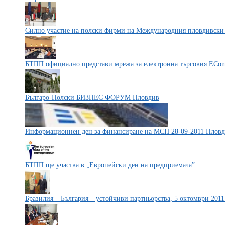
Силно участие на полски фирми на Международния пловдивски
БТПП официално представи мрежа за електронна търговия ECo
Българо-Полски БИЗНЕС ФОРУМ Пловдив
Информационнен ден за финансиране на МСП 28-09-2011 Пловди
БТПП ще участва в „Европейски ден на предприемача”
Бразилия – България – устойчиви партньорства, 5 октомври 2011