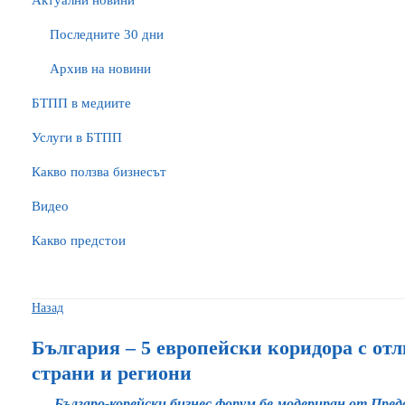
Актуални новини
Последните 30 дни
Архив на новини
БTПП в медиите
Услуги в БТПП
Какво ползва бизнесът
Видео
Какво предстои
Назад
България – 5 европейски коридора с от
страни и региони
Българо-корейски бизнес форум бе модериран от Пред