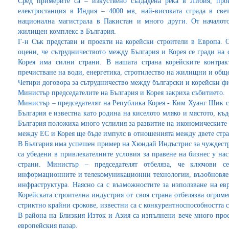
Сред примерите са – изкуствено създадена река в Либия, про
електростанция в Индия – 4000 мв, най-високата сграда в све
национална магистрала в Пакистан и много други. От началото
жилищен комплекс в България.
Г-н Сък представи и проекти на корейски строители в Европа. О
оцени, че сътрудничеството между България и Корея се гради на 
Корея има силни страни. В нашата страна корейските контракт
пречистване на води, енергетика, стротилество на жилищни и обще
Четири договора за сътрудничество между български и корейски ф
Министър председателите на България и Корея закриха събитието.
Министър – председателят на Република Корея - Ким Хуанг Шик се
България е известна като родина на киселото мляко и мястото, къд
България положиха много услилия за развитие на икономическите 
между ЕС и Корея ще бъде импулс в отношенията между двете стр
В България има успешен пример на Хюндай Индъстрис за чуждест
са убедени в привлекателните условия за правене на бизнес у на
страни. Министър – председателят отбеляза, че ключови се
информационните и телекомуникационни технологии, възобновяе
инфраструктура. Наясно са с възможностите за използване на ев
Корейската строителна индустрия от своя страна отбелязва огром
стриктно крайни срокове, известни са с конкурентноспособността 
В района на Близкия Изток и Азия са изпълнени вече много прое
европейския пазар.