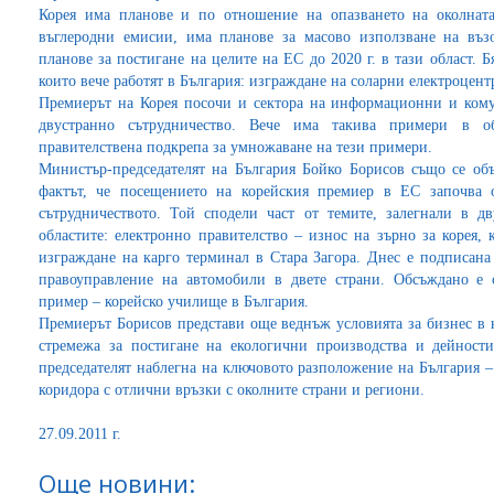
Корея има планове и по отношение на опазването на околната
въглеродни емисии, има планове за масово използване на възо
планове за постигане на целите на ЕС до 2020 г. в тази област.
които вече работят в България: изграждане на соларни електроцент
Премиерът на Корея посочи и сектора на информационни и ком
двустранно сътрудничество. Вече има такива примери в о
правителствена подкрепа за умножаване на тези примери.
Министър-председателят на България Бойко Борисов също се об
фактът, че посещението на корейския премиер в ЕС започва о
сътрудничеството. Той сподели част от темите, залегнали в д
областите: електронно правителство – износ на зърно за корея,
изграждане на карго терминал в Стара Загора. Днес е подписана 
правоуправление на автомобили в двете страни. Обсъждано е с
пример – корейско училище в България.
Премиерът Борисов представи още веднъж условията за бизнес в н
стремежа за постигане на екологични производства и дейности
председателят наблегна на ключовото разположение на България 
коридора с отлични връзки с околните страни и региони.
27.09.2011 г.
Още новини: