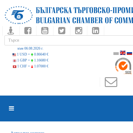
към 06.08.2026 г.
1 USD =
0.86640 €
1 GBP =
1.16680 €
1 CHF =
1.07000 €