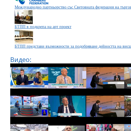
Международно партньорство със Световната федерация на търго
БТПП в подкрепа на арт проект
БТПП представи възможности за подобряване дейността на вис
Видео: