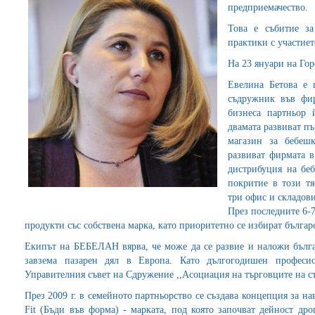
предприемачество.
Това е събитие за
практики с участие
На 23 януари на Го
Евелина Бетова е 
съдружник във 
бизнеса партньор 
двамата развиват п
магазин за бебеш
развиват фирмата в
дистрибуция на бе
покритие в този т
три офис и складов
През последните 6-7
продукти със собствена марка, като приоритетно се избират бълга
Екипът на БЕБЕЛАН вярва, че може да се развие и наложи бълга
завзема пазарен дял в Европа. Като дългогодишен професио
Управителния съвет на Сдружение ,,Асоциация на търговците на сто
През 2009 г. в семейното партньорство се създава концепция за на
Fit (Бъди във форма) - марката, под която започват дейност др