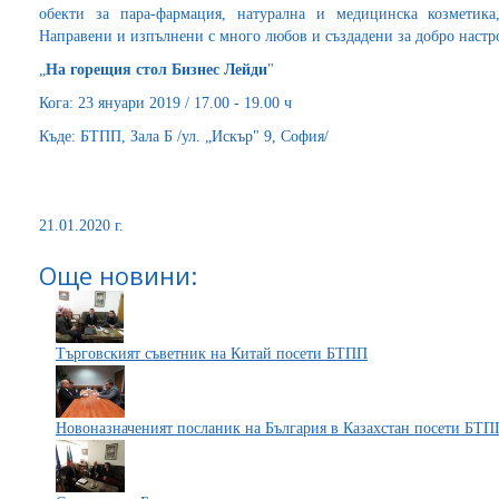
обекти за пара-фармация, натурална и медицинска козметик
Направени и изпълнени с много любов и създадени за добро настр
„
На горещия стол Бизнес Лейди
"
Кога: 23 януари 2019 / 17.00 - 19.00 ч
Къде: БТПП, Зала Б /ул. „Искър" 9, София/
21.01.2020 г.
Още новини:
Търговският съветник на Китай посети БТПП
Новоназначеният посланик на България в Казахстан посети БТП