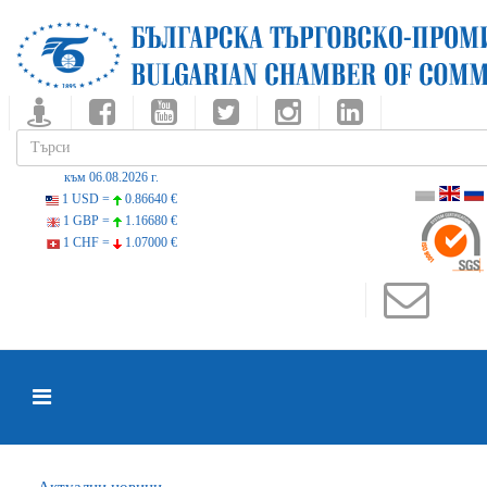
към 06.08.2026 г.
1 USD =
0.86640 €
1 GBP =
1.16680 €
1 CHF =
1.07000 €