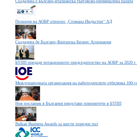
Създадена е Българо-италианска търговско-промишлена палата
Позиция на АОБР относно „Стомана Индъстри“ АД
Създадена бе Българо–Кипърска Бизнес Асоциация
БТПП предаде ротационното председателство на АОБР за 2020 г
Международната организация на работодателите отбелязва 100-г
Нов посланик в България представи приоритети в БТПП
Balkan Business Awards за шести пореден път