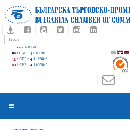
към 07.08.2026 г.
1 USD =
0.86690 €
1 GBP =
1.16600 €
1 CHF =
1.06990 €