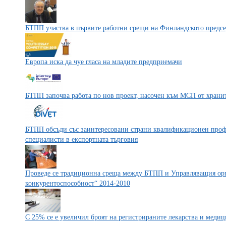
БТПП участва в първите работни срещи на Финландското предсе
Европа иска да чуе гласа на младите предприемачи
БТПП започва работа по нов проект, насочен към МСП от хран
БТПП обсъди със заинтересовани страни квалификационен проф
специалисти в експортната търговия
Проведе се традиционна среща между БТПП и Управляващия ор
конкурентоспособност“ 2014-2010
С 25% се е увеличил броят на регистрираните лекарства и медиц