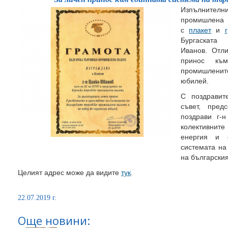
Изпълнителн
промиш
с
плакет
и
Бургаската
Иванов. Отл
принос към
промишлените
юбилей.
С поздравит
съвет, пре
поздрави г-н
колективните
енергия и 
системата на
на българския
Целият адрес може да видите
тук
.
22.07.2019 г.
Още новини: