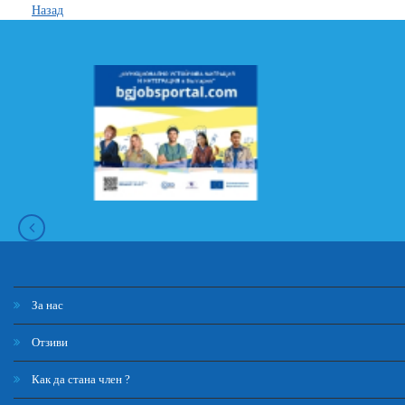
Назад
За нас
Отзиви
Как да стана член ?