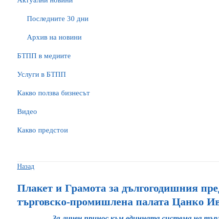
Актуални новини
Последните 30 дни
Архив на новини
БTПП в медиите
Услуги в БТПП
Какво ползва бизнесът
Видео
Какво предстои
Назад
Плакет и Грамота за дългогодишния пре
търговско-промишлена палата Цанко И
За личен принос към единната система на тъ