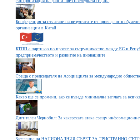
синхронизация на данни през последната година
Конференция за отчитане на резултатите от проведеното обучен
организации в Китай
БТПП е партньор по проект за сътрудничество между ЕС и Репуб
предприемачеството и развитие на иновациите
Среща с председателя на Асоциацията за международно обществ
Какво ще се промени, ако се въведе минимална заплата за всичк
Дигитален Чернобил: За хакерската атака срещу информационна
Заседание на НАЦИОНАЛНИЯ СЪВЕТ ЗА ТРИСТРАННО СЪ