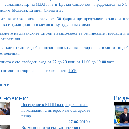
 – зам.министър на МЗХГ, и г-н Цветан Симеонов – председател на УС
андия, Молдова, Египет, Сирия и др.
ме на изложението повече от 30 фирми ще представят различни прод
ство и традиционни изделия от културата на Ливан.
авянето на ливанските фирми е възможност за българските търговци и п
 отношения.
рия като цяло е добре позиционирана на пазара в Ливан и подобн
отношения.
нието е със свободен вход от 27 до 29 юни от 11.00 до 19.00 часа.
 снимки от откриване на изложението
ТУК
.
019 г.
 новини:
Виде
Посещение в БТПП на представители
на компании с интерес към българския
пазар
27-06-2019 г.
Възможности за сътрудничество с