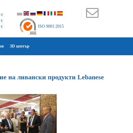
 €
 €
ISO 9001:2015
 €
ия
3D център
ие на ливански продукти Lebanese