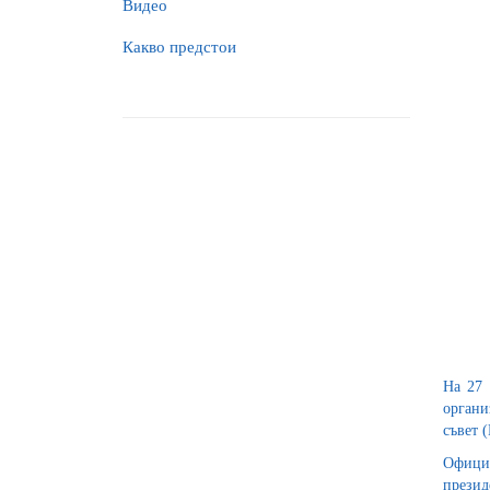
Видео
Какво предстои
На 27 
органи
съвет (
Официа
презид