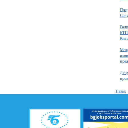
Пред
Сол
Голя
БТПП
Кит
Межд
икон
пред
Депу
про
Назад