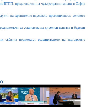
 на БТПП, представетели на чуждестранни мисии в София
укти на хранително-вкусовата промишленост, селското
редприемачи за установява на директен контакт и бъдещи
и събития подпомагат разширяването на търговските
о: