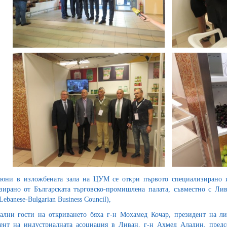
юни в изложбената зала на ЦУМ се откри първото специализирано и
зирано от Българската търговско-промишлена палата, съвместно с Лив
Lebanese-Bulgarian Business Council),
лни гости на откриването бяха г-н Мохамед Кочар, президент на ли
ент на индустриалната асоциация в Ливан, г-н Ахмед Аладин, предсе