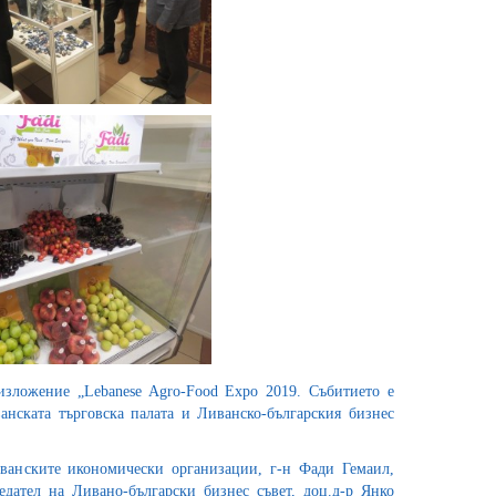
зложение „Lebanese Agro-Food Expo 2019. Събитието е
анската търговска палата и Ливанско-българския бизнес
ванските икономически организации, г-н Фади Гемаил,
дател на Ливано-български бизнес съвет, доц.д-р Янко