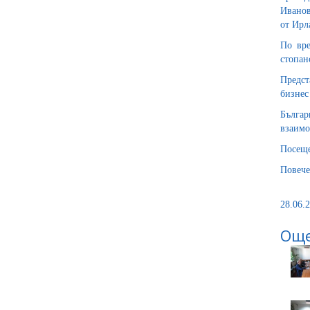
Иванов
от Ирл
По вре
стопан
Предст
бизнес
Бълга
взаимо
Посеще
Повече
28.06.2
Още