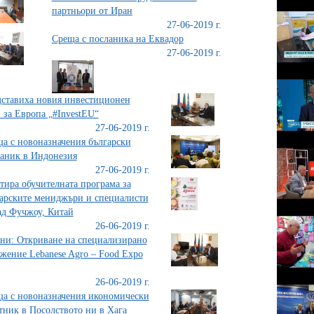
партньори от Иран
27-06-2019 г.
Среща с посланика на Еквадор
27-06-2019 г.
ставиха новия инвестиционен
 за Европа „#InvestEU“
27-06-2019 г.
а с новоназначения български
аник в Индонезия
27-06-2019 г.
тира обучителната програма за
арските мениджъри и специалисти
ад Фучжоу, Китай
26-06-2019 г.
ни: Откриване на специализирано
жение Lebanese Agro – Food Expo
26-06-2019 г.
а с новоназначения икономически
тник в Посолството ни в Хага