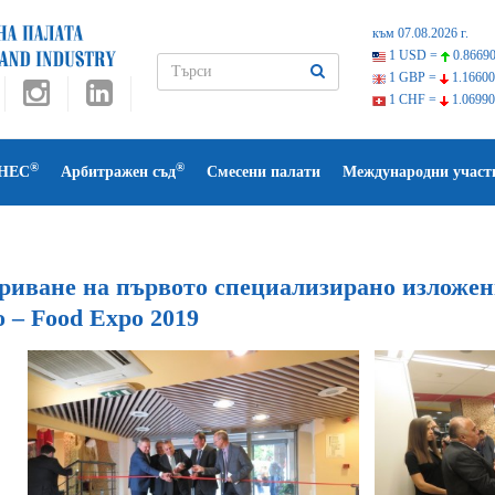
към 07.08.2026 г.
1 USD =
0.86690
1 GBP =
1.16600
1 CHF =
1.06990
®
®
НЕС
Арбитражен съд
Смесени палати
Международни участ
риване на първото специализирано изложен
 – Food Expo 2019