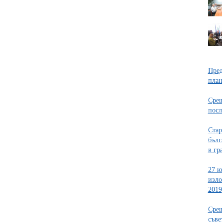
Пред
план
Срещ
посл
Стар
бълг
в гр
27 ю
изло
2019
Срещ
съве