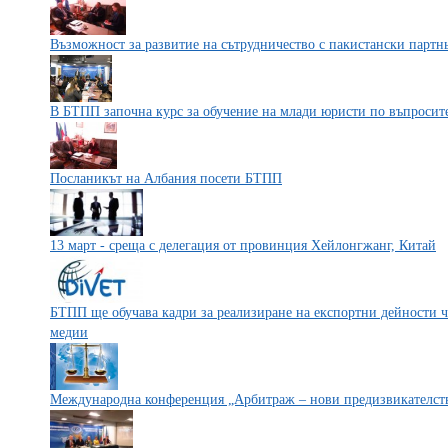
Възможност за развитие на сътрудничество с пакистански партн
В БТПП започна курс за обучение на млади юристи по въпросит
Посланикът на Албания посети БТПП
13 март - среща с делегация от провинция Хейлонгжанг, Китай
БТПП ще обучава кадри за реализиране на експортни дейности ч
медии
Международна конференция „Арбитраж – нови предизвикателст