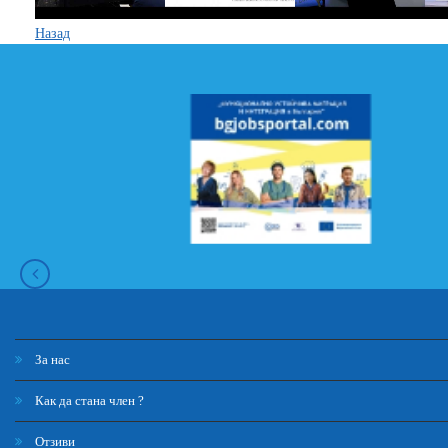
Назад
За нас
Как да стана член ?
Отзиви