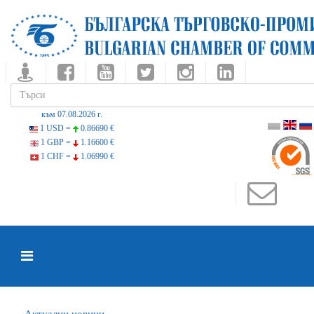
към 07.08.2026 г.
1 USD =
0.86690 €
1 GBP =
1.16600 €
1 CHF =
1.06990 €