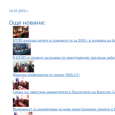
14.03.2019 г.
Още новини:
БТПП изпълни целите и плановете си за 2018 г. в подкрепа на б
В БТПП се проведе състезание по международен търговски арби
Финална конференция по проект SKILLS+
Среща със заместник-ръководителя в Посолството на Кралство С
Възможност за разработване на нови инвестиционни проекти в 