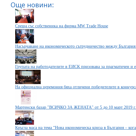
Още новини:
Среща със собственика на фирма MW Trade House
Насърчаване на икономическото сътрудничество между Българи
Групата на работодателите в ЕИСК призовава за прагматичен и
На официална церемония бяха отличени победителите в конкурса
Мартенски базар "ВСИЧКО ЗА ЖЕНАТА" от 5 до 10 март 2019 г.
Кръгла маса на тема “Нова икономическа криза в България – ког