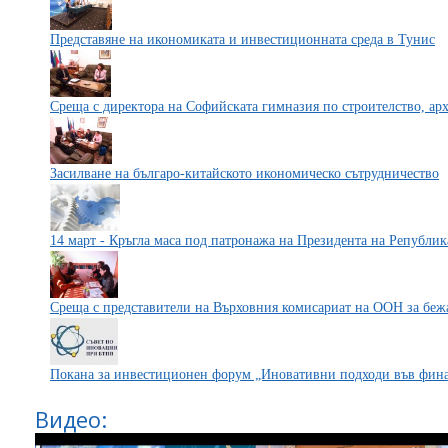
Представяне на икономиката и инвестиционната среда в Тунис
Среща с директора на Софийската гимназия по строителство, арх
Засилване на българо-китайското икономическо сътрудничество
14 март - Кръгла маса под патронажа на Президента на Републик
Среща с представители на Върховния комисариат на ООН за беж
Покана за инвестиционен форум „Иновативни подходи във фин
Видео: