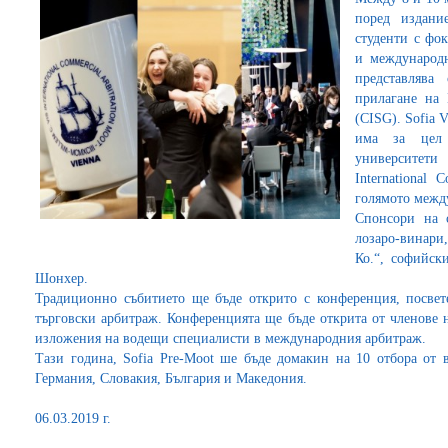
поред издани
студенти с фо
и международн
представлява
прилагане на 
(CISG). Sofia 
има за цел 
университет
International
голямото между
Спонсори на 
лозаро-винари
Ко.“, софийск
Шонхер.
Традиционно събитието ще бъде открито с конференция, посве
търговски арбитраж. Конференцията ще бъде открита от членов
изложения на водещи специалисти в международния арбитраж.
Тази година, Sofia Pre-Moot ше бъде домакин на 10 отбора от
Германия, Словакия, България и Македония.
06.03.2019 г.