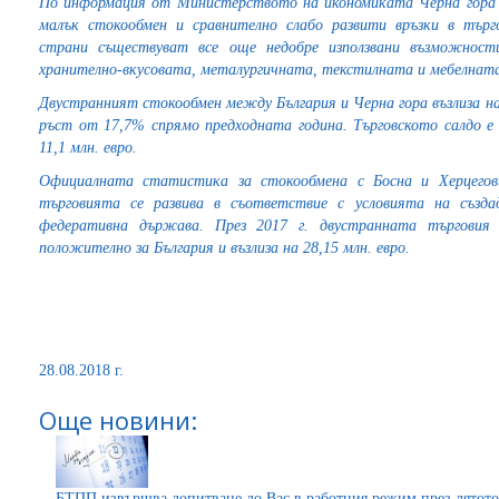
По информация от Министерството на икономиката Черна гора е
малък стокообмен и сравнително слабо развити връзки в търг
страни съществуват все още недобре използвани възможност
хранително-вкусовата, металургичната, текстилната и мебелнат
Двустранният стокообмен между България и Черна гора възлиза на 1
ръст от 17,7% спрямо предходната година. Търговското салдо 
11,1 млн. евро.
Официалната статистика за стокообмена с Босна и Херцегов
търговията се развива в съответствие с условията на създ
федеративна държава. През 2017 г. двустранната търговия 
положително за България и възлиза на 28,15 млн. евро.
28.08.2018 г.
Още новини:
БТПП извършва допитване до Вас в работния режим през лятото