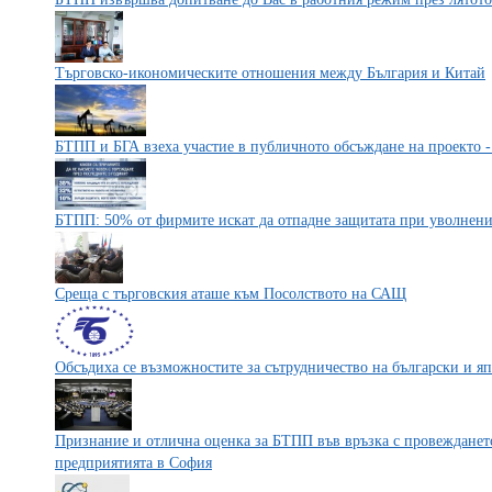
Търговско-икономическите отношения между България и Китай
БТПП и БГА взеха участие в публичното обсъждане на проекто 
БТПП: 50% от фирмите искат да отпадне защитата при уволнение
Среща с търговския аташе към Посолството на САЩ
Обсъдиха се възможностите за сътрудничество на български и 
Признание и отлична оценка за БТПП във връзка с провежданет
предприятията в София