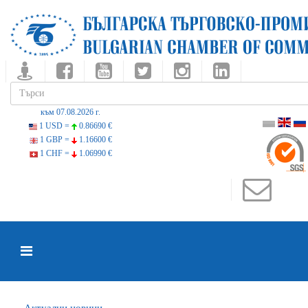
към 07.08.2026 г.
1 USD =
0.86690 €
1 GBP =
1.16600 €
1 CHF =
1.06990 €