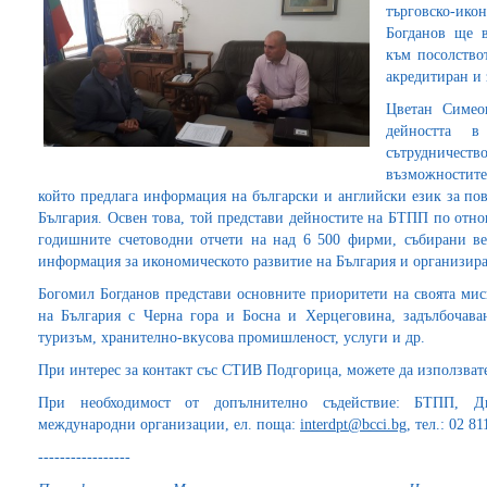
търговско-ико
Богданов ще в
към посолство
акредитиран и 
Цветан Симео
дейността в
сътрудничеств
възможностит
който предлага информация на български и английски език за по
България. Освен това, той представи дейностите на БТПП по отн
годишните счетоводни отчети на над 6 500 фирми, събирани ве
информация за икономическото развитие на България и организира
Богомил Богданов представи основните приоритети на своята миси
на България с Черна гора и Босна и Херцеговина, задълбочаван
туризъм, хранително-вкусова промишленост, услуги и др.
При интерес за контакт със СТИВ Подгорица, можете да използват
При необходимост от допълнително съдействие: БТПП, Д
международни организации, ел. поща:
interdpt@bcci.bg
, тел.: 02 81
-----------------