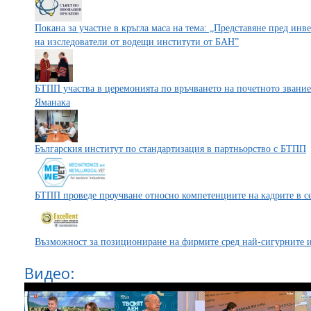
Покана за участие в кръгла маса на тема: „Представяне пред ин
на изследователи от водещи институти от БАН”
БТПП участва в церемонията по връчването на почетното звание
Яманака
Българския институт по стандартизация в партньорство с БТПП
БТПП проведе проучване относно компетенциите на кадрите в с
Възможност за позициониране на фирмите сред най-сигурните 
Видео: