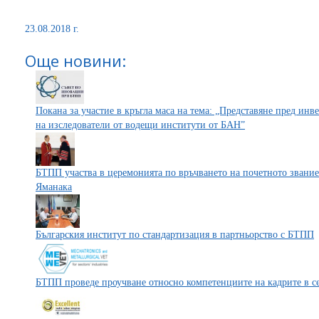
23.08.2018 г.
Още новини:
Покана за участие в кръгла маса на тема: „Представяне пред ин
на изследователи от водещи институти от БАН”
БТПП участва в церемонията по връчването на почетното звание
Яманака
Българския институт по стандартизация в партньорство с БТПП
БТПП проведе проучване относно компетенциите на кадрите в с