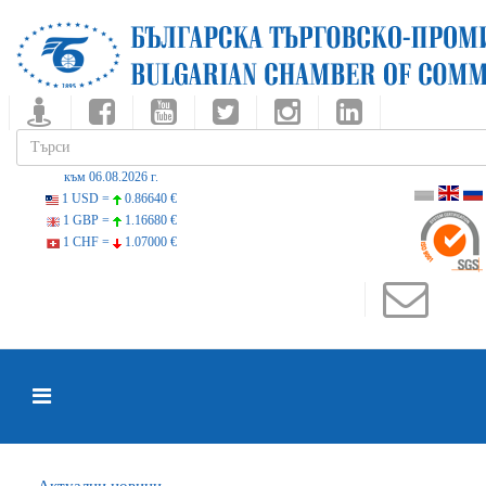
към 06.08.2026 г.
1 USD =
0.86640 €
1 GBP =
1.16680 €
1 CHF =
1.07000 €