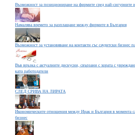
Възможност за позициониране на фирмите сред най-сигурните 
Намалява времето за разплащане между фирмите в България
Възможност за установяване на контакти със саудитски бизнес п
Във връзка с актуалните дискусии, свързани с хората с уврежда
като работодатели
СЛЕД СРИВА НА ЛИРАТА
Икономическите отношения между Ирак и България в момента са
бизнес