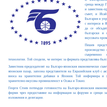
среща между Г
и заместник-п
съвет, и Иса
България и уп
с интереси в 
да се обсъдя
български и 
вкусовата про
Пешев предст
производство 
съвременно 
технологии. Той сподели, че интерес за фирмата представлява бълг
Заместник-председателят на Българо-японския икономически съве
японския пазар, запозна представителя на Евразийския клуб с а
вноса на хранителни добавки в Япония. Той информира и з
хранително-вкусова промишленост в Осака и Токио.
Георги Стоев потвърди готовността на Българо-японския икономи
фирми чрез предоставяне на информация за форуми и срещи за
изложения и делегации.