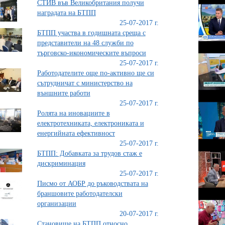
СТИВ във Великобритания получи
наградата на БТПП
25-07-2017 г.
БТПП участва в годишната среща с
представители на 48 служби по
търговско-икономическите въпроси
25-07-2017 г.
Работодателите още по-активно ще си
сътрудничат с министерство на
външните работи
25-07-2017 г.
Ролята на иновациите в
електротехниката, електрониката и
енергийната ефективност
25-07-2017 г.
БТПП: Добавката за трудов стаж е
дискриминация
25-07-2017 г.
Писмо от АОБР до ръководствата на
браншовите работодателски
организации
20-07-2017 г.
Становище на БТПП относно