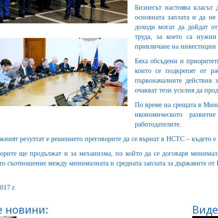
Бизнесът настоява класът 
основната заплата и да не
доходи могат да дойдат о
труда, за което са нужни
привличане на инвестиции 
Бяха обсъдени и приоритет
които се подкрепят от ра
първоначалните действия 
очакват тези усилия да про
По време на срещата в Мини
икономическото развити
работодателите.
жният резултат е решението преговорите да се върнат в НСТС – където е
орите ще продължат и за механизма, по който да се договаря минималн
то съотношение между минималната и средната заплата за държавите от
017 г.
 новини:
Виде