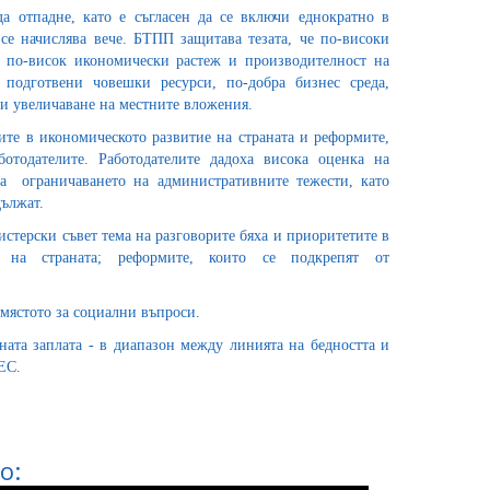
да отпадне, като е съгласен да се включи еднократно в
 се начислява вече. БТПП защитава тезата, че по-високи
т по-висок икономически растеж и производителност на
 подготвени човешки ресурси, по-добра бизнес среда,
и увеличаване на местните вложения.
ите в икономическото развитие на страната и реформите,
ботодателите. Работодателите дадоха висока оценка на
за ограничаването на административните тежести, като
дължат.
стерски съвет тема на разговорите бяха и приоритетите в
е на страната; реформите, които се подкрепят от
 мястото за социални въпроси.
ата заплата - в диапазон между линията на бедността и
 ЕС.
о: