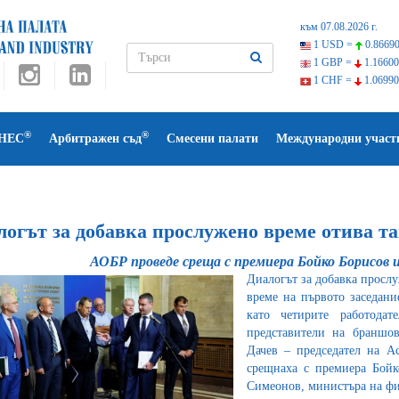
към 07.08.2026 г.
1 USD =
0.86690
1 GBP =
1.16600
1 CHF =
1.06990
®
®
НЕС
Арбитражен съд
Смесени палати
Международни участ
огът за добавка прослужено време отива та
АОБР проведе среща с премиера Бойко Борисов 
Диалогът за добавка прослу
време на първото заседание
като четирите работод
представители на браншо
Дачев – председател на Ас
срещнаха с премиера Бойк
Симеонов, министъра на фи