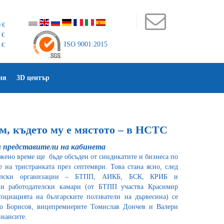
 €
 €
ISO 9001:2015
 €
ия
3D център
м, където му е мястото – в НСТС
и представители на кабинета
жено време ще бъде обсъден от синдикатите и бизнеса по
 на тристранката през септември. Това стана ясно, след
ателски организации – БТПП, АИКБ, БСК, КРИБ и
ви работодателски камари (от БТПП участва Красимир
оциацията на българските ползватели на дървесина) се
о Борисов, вицепремиерите Томислав Дончев и Валери
нансите.