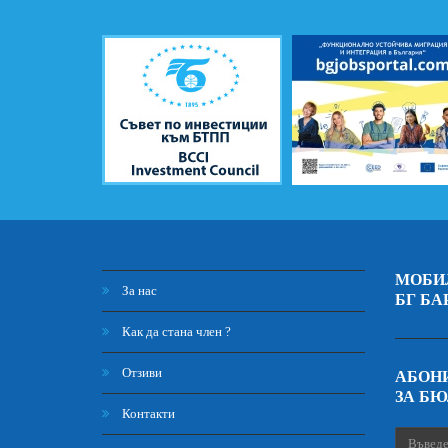
МОБИ
За нас
БГ БА
Как да стана член ?
Отзиви
АБОНИ
ЗА Б
Контакти