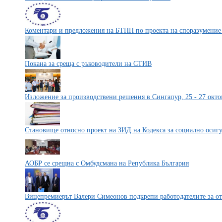
Коментари и предложения на БТПП по проекта на споразумение 
Покана за среща с ръководители на СТИВ
Изложение за производствени решения в Сингапур, 25 - 27 окто
Становище относно проект на ЗИД на Кодекса за социално осиг
АОБР се срещна с Омбудсмана на Република България
Вицепремиерът Валери Симеонов подкрепи работодателите за от