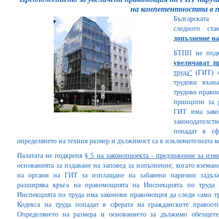
на компетентността в 
Българската
следното с
допълнение на
БТПП не подк
увеличават п
труда“
(ГИТ) о
трудови възн
трудово право
принципи за р
ГИТ има зако
законодателс
попадат в сф
определянето на техния размер и дължимост са в изключителната к
Палатата не подкрепя
§ 5 на законопроекта - предложение за изм
основанията за издаване на заповед за изпълнение, когато вземан
на органи на ГИТ за изплащане на забавени парични задълж
разширява кръга на правомощията на Инспекцията по труда
Инспекцията по труда има законови правомощия да следи само тр
Кодекса на труда попадат в сферата на гражданските правоот
Определянето на размера и основанието за дължимо обезщете