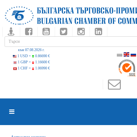
към 07.08.2026 г.
1 USD =
0.86690 €
1 GBP =
1.16600 €
1 CHF =
1.06990 €