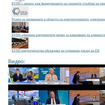
БТПП с принос към формулирането на опорните стълбове на при
Ролята на иновациите в областта на електротехниката, електрон
БТПП адмирира предприетите мерки за намаляване на админист
БТПП председателства обсъждане на годишния доклад на ЕК
Видео: