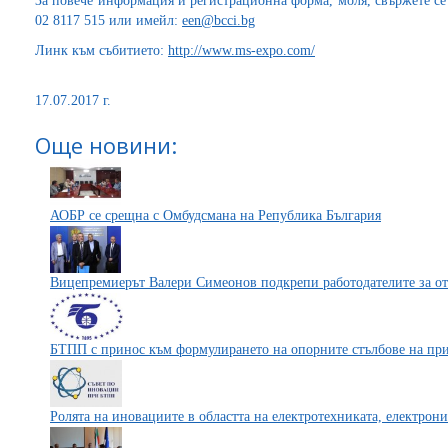
За повече информация и регистрационна форма, моля, свържете се 
02 8117 515 или имейл:
een@bcci.bg
Линк към събитието:
http://www.ms-expo.com/
17.07.2017 г.
Още новини:
АОБР се срещна с Омбудсмана на Република България
Вицепремиерът Валери Симеонов подкрепи работодателите за от
БТПП с принос към формулирането на опорните стълбове на при
Ролята на иновациите в областта на електротехниката, електрон