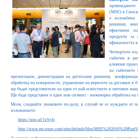
провеждането 
(MSE) в Синга
е изложбена 
решения, кои
ефективни п
продукти за 
ефикасността в
Четвъртото из
събития в ре
ключови произ
на събитието 
презентации, демонстрации на дигитални решения, конференции
обработка на повърхности, управление на веригите за доставки и 
ще бъдат представители на едни от най-известните в световен маща
Ще бъде представен и един нов сегмент - инженерна обработка на
Моля, следвайте линковете по-долу, в случай че се нуждаете от
изложението:
https://goo.gl/1vSyJs
http://www.ms-expo.com/sites/default/files/MSE%202016%20Po