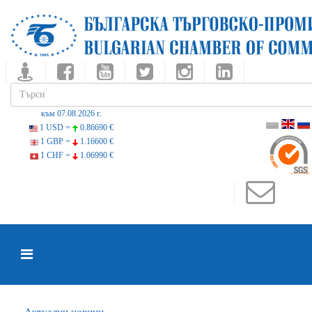
към 07.08.2026 г.
1 USD =
0.86690 €
1 GBP =
1.16600 €
1 CHF =
1.06990 €