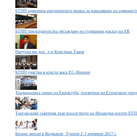
БТПП адмирира предприетите мерки за намаляване на админист
БТПП председателства обсъждане на годишния доклад на ЕК
Напусна ни доц. д-р Кристиан Таков
БТПП участва в кръгла маса ЕС-Япония
Традиционна среща на Евроклуба, посветена на Естонското пред
Търговският съветник към посолството на Ирландия посети БТ
Бизнес мисия в Коджаели, Турция 2-3 ноември 2017 г.