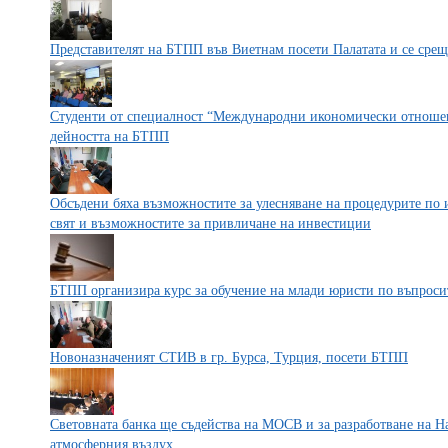
Представителят на БТПП във Виетнам посети Палатата и се срещ
Студенти от специалност “Международни икономически отноше
дейността на БТПП
Обсъдени бяха възможностите за улесняване на процедурите по 
свят и възможностите за привличане на инвестиции
БТПП организира курс за обучение на млади юристи по въпроси
Новоназначеният СТИВ в гр. Бурса, Турция, посети БТПП
Световната банка ще съдейства на МОСВ и за разработване на Н
атмосферния въздух