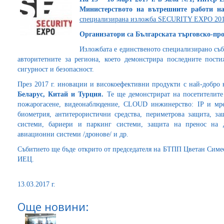
Министерството на вътрешните работи н
специализирана изложба SECURITY EXPO 20
Организатори са
Българската търговско-пр
Изложбата е единственото специализирано съб
авторитетните за региона, което демонстрира последните пости
сигурност и безопасност.
През 2017 г. иновации и високоефективни продукти с най-добро 
Беларус, Китай и Турция.
Те ще демонстрират на посетителите 
пожарогасене, видеонаблюдение, CLOUD инжинерство: IP и мре
биометрия, антитерористични средства, периметрова защита, з
системи, бариери и паркинг системи, защита на пренос на 
авиационни системи /дронове/ и др.
Събитието ще бъде открито от председателя на БТПП Цветан Симео
ИЕЦ.
13.03.2017 г.
Още новини: