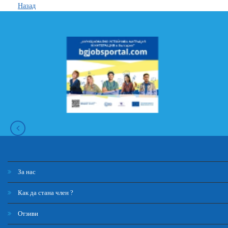
Назад
За нас
Как да стана член ?
Отзиви