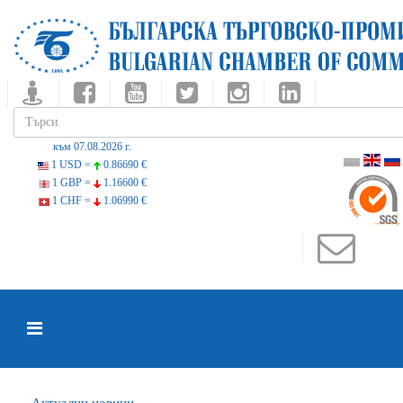
към 07.08.2026 г.
1 USD =
0.86690 €
1 GBP =
1.16600 €
1 CHF =
1.06990 €