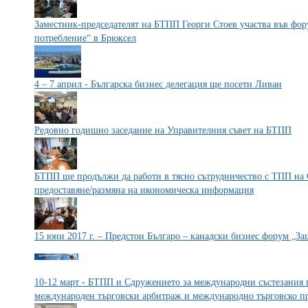
Заместник-председателят на БТПП Георги Стоев участва във фор
потребление“ в Брюксел
4 – 7 април - Българска бизнес делегация ще посети Ливан
Редовно годишно заседание на Управителния съвет на БТПП
БТПП ще продължи да работи в тясно сътрудничество с ТПП на С
предоставяне/размяна на икономическа информация
15 юни 2017 г. – Предстои Българо – канадски бизнес форум „За
10-12 март - БТПП и Сдружението за международни състезания п
международен търговски арбитраж и международно търговско п