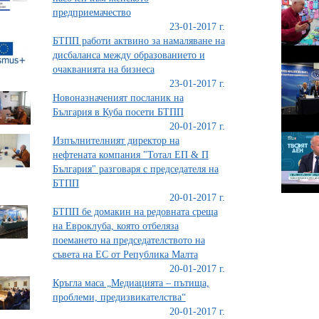
предприемачество
23-01-2017 г.
БТПП работи актвино за намаляване на
дисбаланса между образованието и
очакванията на бизнеса
23-01-2017 г.
Новоназначеният посланик на
България в Куба посети БТПП
20-01-2017 г.
Изпълнителният директор на
нефтената компания "Тотал ЕП & П
България" разговаря с председателя на
БТПП
20-01-2017 г.
БТПП бе домакин на редовната среща
на Евроклуба, която отбеляза
поемането на председателството на
съвета на ЕС от Република Малта
20-01-2017 г.
Кръгла маса „Медиацията – пътища,
проблеми, предизвикателства“
20-01-2017 г.