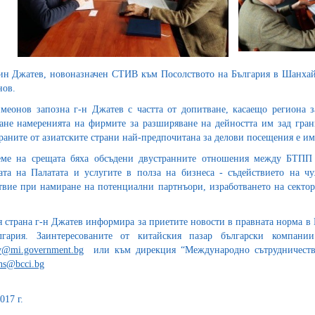
ин Джатев, новоназначен СТИВ към Посолството на България в Шанхай
ов.
меонов запозна г-н Джатев с частта от допитване, касаещо региона з
ане намеренията на фирмите за разширяване на дейността им зад грани
раните от азиатските страни най-предпочитана за делови посещения е им
ме на срещата бяха обсъдени двустранните отношения между БТПП 
ата на Палатата и услугите в полза на бизнеса - съдействието на 
твие при намиране на потенциални партнъори, изработването на сект
я страна г-н Джатев информира за приетите новости в правната норма в
лгария. Заинтересованите от китайския пазар български компа
ev@mi.government.bg
или към дирекция “Международно сътрудничеств
ons@bcci.bg
017 г.