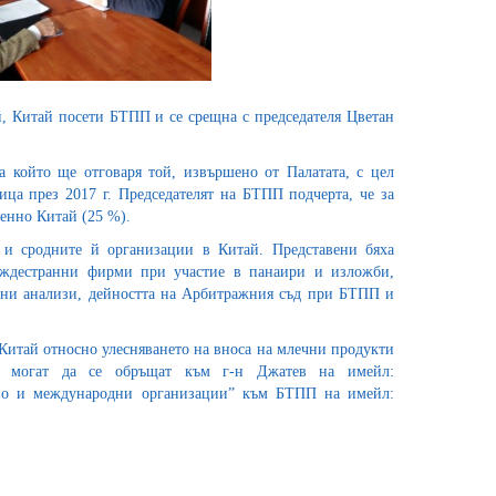
, Китай посети БТПП и се срещна с председателя Цветан
а който ще отговаря той, извършено от Палатата, с цел
ца през 2017 г. Председателят на БТПП подчерта, че за
енно Китай (25 %).
и сродните й организации в Китай. Представени бяха
чуждестранни фирми при участие в панаири и изложби,
орни анализи, дейността на Арбитражния съд при БТПП и
 Китай относно улесняването на вноса на млечни продукти
нии могат да се обръщат към г-н Джатев на имейл:
о и международни организации” към БТПП на имейл: