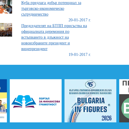
Куба предлага добър потенциал за
търговско-икономическо
сътрудничество
20-01-2017 г.
Председателят на БТПП присъства на
официалната церемония по
встъпването в длъжност на
новоизбраните президент и
вицепрезидент
19-01-2017 г.