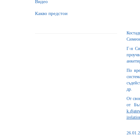
Видео
Какво предстои
Костад
Симеон
Г-н Си
проучв
анкети
По вре
систем
съдейс
др.
От сво
от Бъ
k.djat
irelati
26.01.2