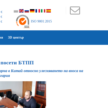
 €
 €
ISO 9001:2015
 €
ия
3D център
 посети БТПП
рма в Китай относно улесняването на вноса на
лгария