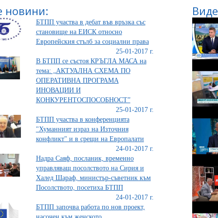
 новини:
Виде
БТПП участва в дебат във връзка със
становище на ЕИСК относно
Европейския стълб за социални права
25-01-2017 г.
В БТПП се състоя КРЪГЛА МАСА на
тема: „АКТУАЛНА СХЕМА ПО
ОПЕРАТИВНА ПРОГРАМА
ИНОВАЦИИ И
КОНКУРЕНТОСПОСОБНОСТ”
25-01-2017 г.
БТПП участва в конференцията
"Хуманният израз на Източния
конфликт" и в срещи на Европалати
24-01-2017 г.
Надра Саяф, посланик, временно
управляващ посолството на Сирия и
Халед Шараф, министър-съветник към
Посолството, посетиха БТПП
24-01-2017 г.
БТПП започва работа по нов проект,
насочен към женското