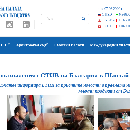
към 07.08.2026 г.
1 USD =
0.86690
1 GBP =
1.16600
1 CHF =
1.06990
®
®
НЕС
Арбитражен съд
Смесени палати
Международни участ
оназначеният СТИВ на България в Шанхай
Джатев информира БТПП за приетите новости в правната но
млечни продукти от Бъ