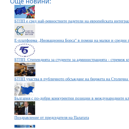
Още новини:
БТПП е сред най-ревностните радетели на европейската интегра
Е-платформа „Иновационна Борса“ в помощ на малки и средни 
БТПП: Стипендията за студенти за администрацията - стремеж 
БТПП участва в публичното обсъждане на бюджета на Столична 
България с по-добри конкурентни позиции в международните к
Поздравление от председателя на Палатата