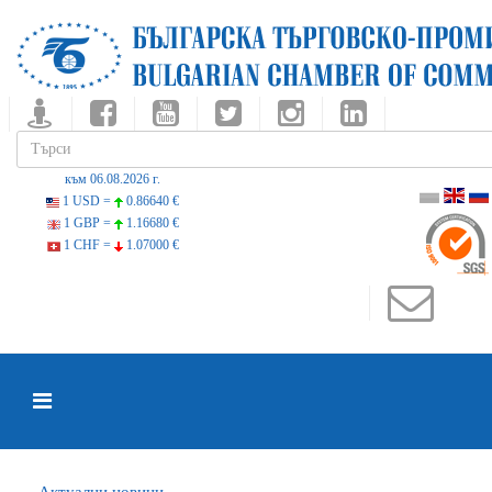
към 06.08.2026 г.
1 USD =
0.86640 €
1 GBP =
1.16680 €
1 CHF =
1.07000 €