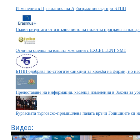
Изменения в Правилника на Арбитражния съд при БТПП
Първи резултати от изпълнението на пилотна програма за насър
Отлична оценка на вашата компания с EXCELLENT SME
БТПП одобрява по-строгите санкции за кражба на фирми, но нас
Предоставяне на информация, касаеща изменения в Закона за у
Бургаската търговско-промишлена палата връчи Годишните си н
Видео: