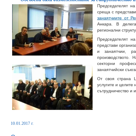
Председателят н
среща с представ
занаятчиите от Ре
Анкара. В делег
регионални структ
Председателят н
представи организа
и занаятчии, р
производството. 
секторни профе
занаятчийски съюз
От своя страна Ц
услугите и целите
сътрудничество и 
10.01.2017 г.