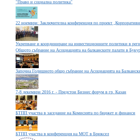
"Право и социална политика"
22 ноември: Заключителна конференция по проект „Корпоративна
Укрепване и координиране на инвестиционните политики в реги
Общото събрание на Асоциацията на балканските палати в Буку
Започна Годишното общо събрание на Асоциацията на Балканск
7-8 декември 2016 г. - Предстои Бизнес форум в гр. Казан
БТПП участва в заседание на Комисията по бюджет и финанси
БТПП участва в конференция на МОТ в Брюксел