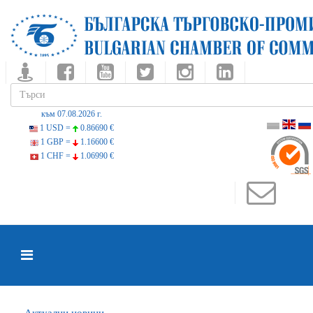
към 07.08.2026 г.
1 USD =
0.86690 €
1 GBP =
1.16600 €
1 CHF =
1.06990 €