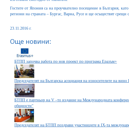
Гостите от Япония са на проучвателно посещение в България, като
региони на страната – Бургас, Варна, Русе и ще осъществят срещи
23.11.2016 г.
Още новини:
БТПП започва работа по нов проект по програма Еразъм+
Председателят на Българска асоциация на износителите на вин
БТПП e партньор на V –то издание на Международната конферен
общности“
Председателят на БТПП поздрави участниците в IX-та междунар