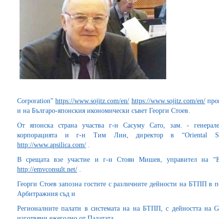
Corporation”
https://www.sojitz.com/en/
https://www.sojitz.com/en/
пров
и на Българо-японския икономически съвет Георги Стоев.
От японска страна участва г-н Сасуму Сато, зам. - генера
корпорацията и г-н Тим Лин, директор в “Oriental Sil
http://www.apsilica.com/
.
В срещата взе участие и г-н Стоян Мишев, управител 
http://emvconsult.net/
.
Георги Стоев запозна гостите с различните дейности на БТПП в п
Арбитражния съд и
Регионалните палати в системата на на БТПП, с дейността на G
изготвяни ежегодно от Палатата.