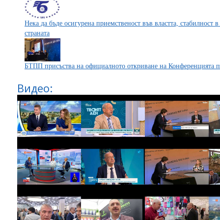
Нека да бъде осигурена приемственост във властта, стабилност в
страната
БТПП присъства на официалното откриване на Конференцията п
Видео: