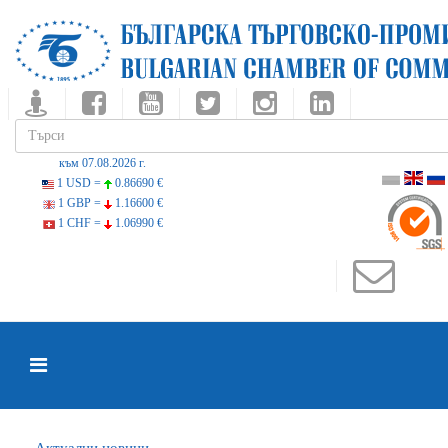
към 07.08.2026 г.
1 USD =
0.86690 €
1 GBP =
1.16600 €
1 CHF =
1.06990 €