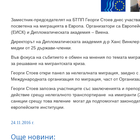
Заместник-председателят на БТПП Георги Стоев днес участва
посветена на миграцията в Европа. Организатори са Европей
(ЕИСК) и Дипломатическата академия – Виена.
Директорът на Дипломатическата академия д-р Ханс Винклер
медии от 25 държави-членки.
Във фокуса на събитието е обмен на мнения по темата мигра
за решаване на мигрантската криза.
Георги Стоев откри панел за нелегалната миграция, заедно с
Международната организация по миграция, част от Организа
Георги Стоев запозна участниците със заключенията и препо
действие срещу нелегалното транспортиране на имигранти (2
санкции срещу това явление могат да подпомогнат законода
европейските институции.
24.11.2016 г.
Още новини: