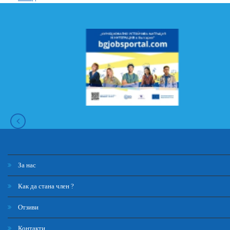
За нас
Как да стана член ?
Отзиви
Контакти