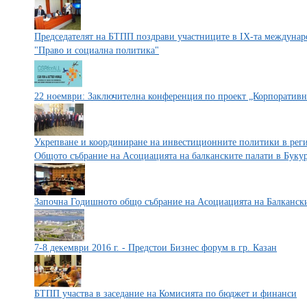
Председателят на БТПП поздрави участниците в IX-та междунар
"Право и социална политика"
22 ноември: Заключителна конференция по проект „Корпоративна
Укрепване и координиране на инвестиционните политики в реги
Общото събрание на Асоциацията на балканските палати в Буку
Започна Годишното общо събрание на Асоциацията на Балканск
7-8 декември 2016 г. - Предстои Бизнес форум в гр. Казан
БТПП участва в заседание на Комисията по бюджет и финанси