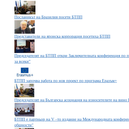
Посланикът на Бразилия посети БТПП
Представители на японска корпорация посетиха БТПП
Председателят на БТПП откри Заключителната конференция по п
за всеки“
БТПП започва работа по нов проект по програма Еразъм+
Председателят на Българска асоциация на износителите на вин
БТПП e партньор на V –то издание на Международната конферен
общности“