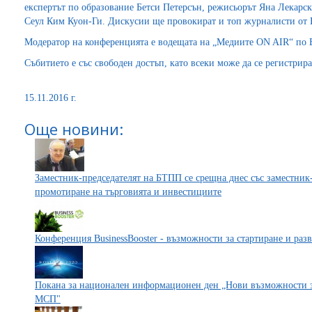
експертът по образование Бетси Петерсън, режисьорът Яна Лекарск
Сеул Ким Куон-Ги. Дискусии ще провокират и топ журналисти от 
Модератор на конференцията е водещата на „Медиите ON AIR“ по 
Събитието е със свободен достъп, като всеки може да се регистрир
15.11.2016 г.
Още новини:
Заместник-председателят на БТПП се срещна днес със заместник
промотиране на търговията и инвестициите
Конференция BusinessBooster - възможности за стартиране и раз
Покана за национален информационен ден „Нови възможности з
МСП"