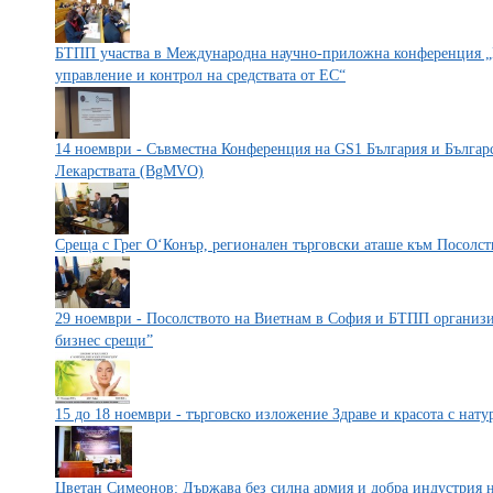
БТПП участва в Международна научно-приложна конференция „
управление и контрол на средствата от ЕС“
14 ноември - Съвместна Конференция на GS1 България и Българ
Лекарствата (BgMVO)
Среща с Грег О‘Конър, регионален търговски аташе към Посолс
29 ноември - Посолството на Виетнам в София и БТПП организи
бизнес срещи”
15 до 18 ноември - търговско изложение Здраве и красота с нат
Цветан Симеонов: Държава без силна армия и добра индустрия н