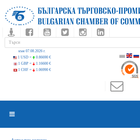
към 07.08.2026 г.
1 USD =
0.86690 €
1 GBP =
1.16600 €
1 CHF =
1.06990 €