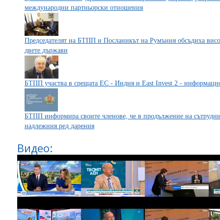
международни партньорски отношения
Председателят на БТПП и Посланикът на Румъния обсъдиха висо
двете държави
БТПП участва в срещата ЕС - Индия и East Invest 2 - информац
БТПП информира своите членове, че в продължение на сътруднич
надлежния ред дарения
Видео: