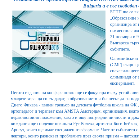
Bulgaria и е със свободен
БТПП ще се вк
„Образование и
организира от 
съвместно с ик
21 ноември в 9
Българска търг
събитието.
Олимпийският 
(СМГ) също ще
спечелили дес
олимпиади от ц
експеримент.
Петото издание на конференцията ще се фокусира върху устойчиви
младите хора да ги създадат, а образованието и бизнесът да ги по
Диего Фикара - главен треньор на детската футболна школа на ФК
ортопедагог и терапевт към AMSTA Амстердам, организация, която
неравностойно положение, както и още популярни личности и док
виждания ще споделят певицата Рут Колева, артистът Боги Бейков
Арнаут, които ще имат специален пърформанс. Част от събитието
лектори, които разискват проблемите през своята призма – датски