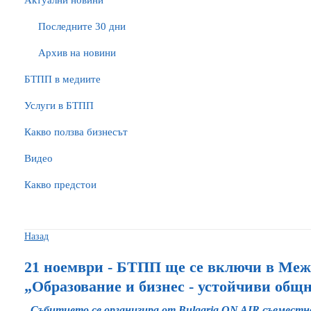
Актуални новини
Последните 30 дни
Архив на новини
БTПП в медиите
Услуги в БТПП
Какво ползва бизнесът
Видео
Какво предстои
Назад
21 ноември - БТПП ще се включи в Ме
„Образование и бизнес - устойчиви общ
Събитието се организира от Bulgaria ON AIR съвместн