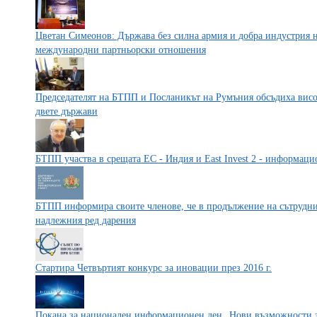
Цветан Симеонов: Държава без силна армия и добра индустрия н
международни партньорски отношения
Председателят на БТПП и Посланикът на Румъния обсъдиха висо
двете държави
БТПП участва в срещата ЕС - Индия и East Invest 2 - информац
БТПП информира своите членове, че в продължение на сътруднич
надлежния ред дарения
Стартира Четвъртият конкурс за иновации през 2016 г.
Покана за национален информационен ден „Нови възможности з