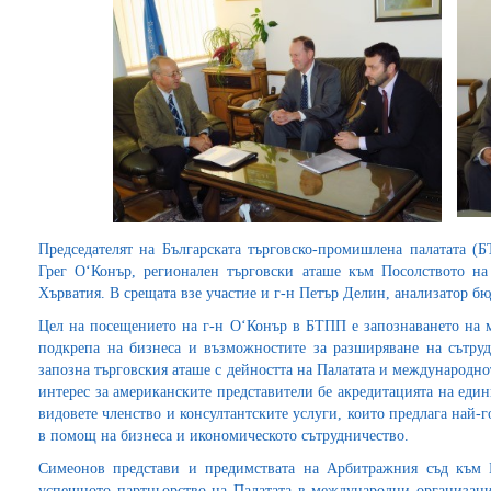
Председателят на Българската търговско-промишлена палатата (
Грег О‘Конър, регионален търговски аташе към Посолството н
Хърватия. В срещата взе участие и г-н Петър Делин, анализатор 
Цел на посещението на г-н О‘Конър в БТПП е запознаването на 
подкрепа на бизнеса и възможностите за разширяване на сътруд
запозна търговския аташе с дейността на Палатата и международно
интерес за американските представители бе акредитацията на еди
видовете членство и консултантските услуги, които предлага най-г
в помощ на бизнеса и икономическото сътрудничество.
Симеонов представи и предимствата на Арбитражния съд към 
успешното партньорство на Палатата в международни организаци