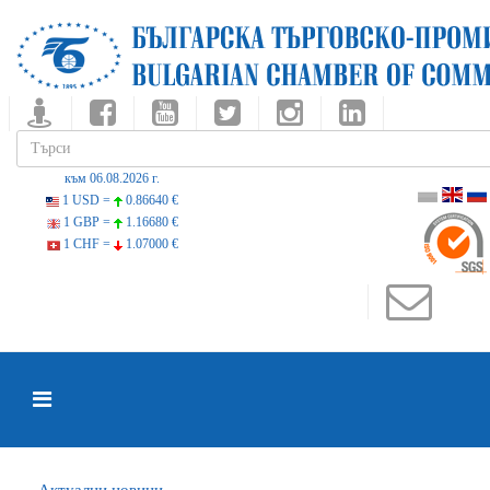
към 06.08.2026 г.
1 USD =
0.86640 €
1 GBP =
1.16680 €
1 CHF =
1.07000 €