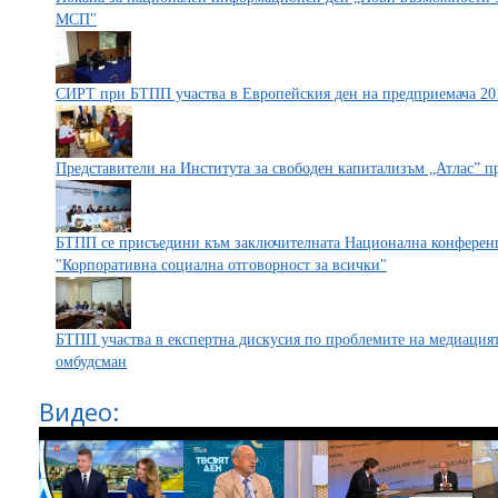
МСП"
СИРТ при БТПП участва в Европейския ден на предприемача 201
Представители на Института за свободен капитализъм „Атлас” п
БТПП се присъедини към заключителната Национална конференц
"Корпоративна социална отговорност за всички"
БТПП участва в експертна дискусия по проблемите на медиацият
омбудсман
Видео: