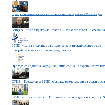
Среща с новоназначения посланик на България във Финландия
Конференция по програма „Мария Склодовска-Кюри“ – среща на 
БТПП участва в семинар за стратегиите и практическите решения
при работа в микро и малки предприятия
Проведе се Годишна координационна среща на европейските и
СТИВ – Казахстан и БТПП обсъдиха възможности за бъдещо вз
БТПП участва в среща на Икономическия и социален съвет на 