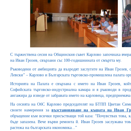
С тържествена сесия на Общинския съвет Карлово започнаха вчера
на Иван Грозев, свързани със 100-годишнината от смъртта му.
Ръководени от амбицията да възродят заслугите на Иван Грозев,
Левски” – Карлово и Българската търговско-промишлена палата ор
Историята на Палата е свързана с името на Иван Грозев, койт
Софийската търговско-индустриална камара и я ръководи в пр
ангажира да изведе от забравата името на карловеца, предприемача
На сесията на ОбС Карлово председателят на БТПП Цветан Сим
своите намерения за
възстановяване на къщата на Иван Гр
обръщение към всички присъстващи той каза: “Почувствах това, к
бъде запазена. Вече върви ремонта й. Иван Грозев заслужава тов
растежа на българската икономика...”