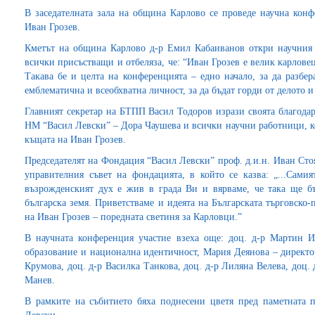
В заседателната зала на община Карлово се проведе научна конф
Иван Грозев.
Кметът на община Карлово д-р Емил Кабаиванов откри научния 
всички присъстващи и отбеляза, че: “Иван Грозев е велик карловец
Такава бе и целта на конференцията – едно начало, за да разбер
емблематична и всеобхватна личност, за да бъдат горди от делото 
Главният секретар на БТПП Васил Тодоров изрази своята благодар
НМ “Васил Левски” – Дора Чаушева и всички научни работници, ко
къщата на Иван Грозев.
Председателят на Фондация “Васил Левски” проф. д.и.н. Иван Сто
управителния съвет на фондацията, в който се казва: „...Самия
възрожденският дух е жив в града Ви и вярваме, че така ще б
българска земя. Приветстваме и идеята на Българската търговско
на Иван Грозев – поредната светиня за Карловци.”
В научната конференция участие взеха още: доц. д-р Мартин И
образование и национална идентичност, Мария Деянова – директо
Крумова, доц. д-р Василка Танкова, доц. д-р Лиляна Велева, доц
Манев.
В рамките на събитието бяха поднесени цветя пред паметната 