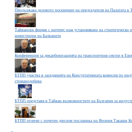
Продължава деловото посещение на председателя на Палатата в 
Тайвански фирми с интерес към установяване на стратегическо 
инвестиции на Балканите
Конференция за декарбонизацията на транспортния сектор в Евр
БТПП участва в заседанията на Консултативната комисия по инд
стоманодобива
БТПП представя в Тайван възможностите на България за индуст
БТПП отличи с почетен диплом посланика на Япония Такаши К