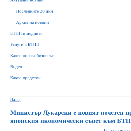
Актуални новини
Последните 30 дни
Архив на новини
БTПП в медиите
Услуги в БТПП
Какво ползва бизнесът
Видео
Какво предстои
Назад
Министър Лукарски е новият почетен пр
японския икономически съвет към БТ
На заседание 