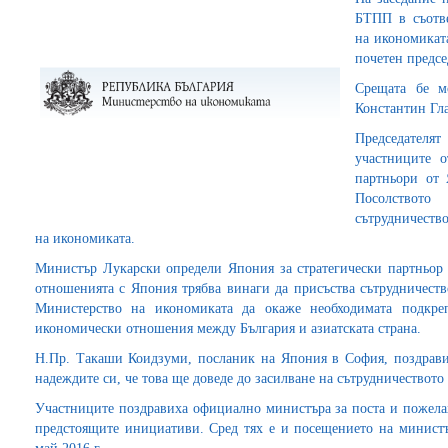
БТПП в съотве
на икономикат
почетен предсе
Срещата бе м
Константин Гла
Председател
участниците о
партньори от 
Посолството
сътрудничеств
на икономиката.
Министър Лукарски определи Япония за стратегически партньор 
отношенията с Япония трябва винаги да присъства сътрудничеств
Министерство на икономиката да окаже необходимата подкреп
икономически отношения между България и азиатската страна.
Н.Пр. Такаши Коидзуми, посланик на Япония в София, поздрави
надеждите си, че това ще доведе до засилване на сътрудничеството
Участниците поздравиха официално министъра за поста и пожелах
предстоящите инициативи. Сред тях е и посещението на минист