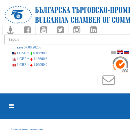
към 07.08.2026 г.
1 USD =
0.86690 €
1 GBP =
1.16600 €
1 CHF =
1.06990 €