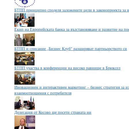
БТПП принципно споделя заложените цели в законопроекта за 
Екип на Европейската банка за възстановяване и развитие на по
БТПП и списание „Бизнес Клуб“ разширяват партньорството си
БТПП участва в конференции на високо равнище в Брюксел
Иновационен и интерактивен маркетинг – бизнес стратегия за и
взаимоотношения с потребителя
Делегация от Косово ще посети страната ни