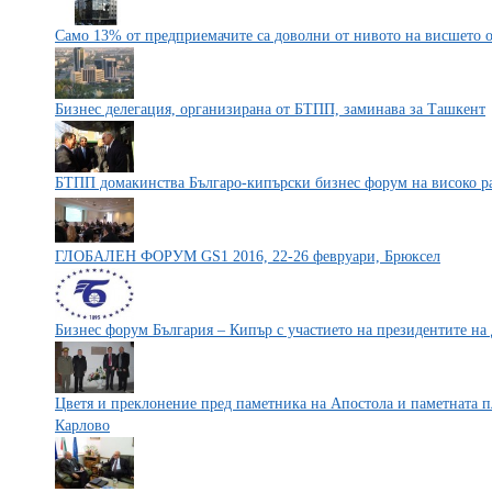
Само 13% от предприемачите са доволни от нивото на висшето о
Бизнес делегация, организирана от БТПП, заминава за Ташкент
БТПП домакинства Българо-кипърски бизнес форум на високо 
ГЛОБАЛЕН ФОРУМ GS1 2016, 22-26 февруари, Брюксел
Бизнес форум България – Кипър с участието на президентите на 
Цветя и преклонение пред паметника на Апостола и паметната 
Карлово