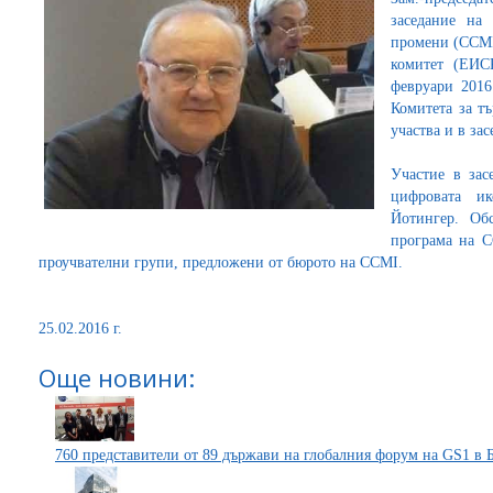
заседание на
промени (CCMI
комитет (ЕИС
февруари 2016
Комитета за 
участва и в за
Участие в зас
цифровата и
Йотингер. Об
програма на C
проучвателни групи, предложени от бюрото на CCMI.
25.02.2016 г.
Още новини:
760 представители от 89 държави на глобалния форум на GS1 в 