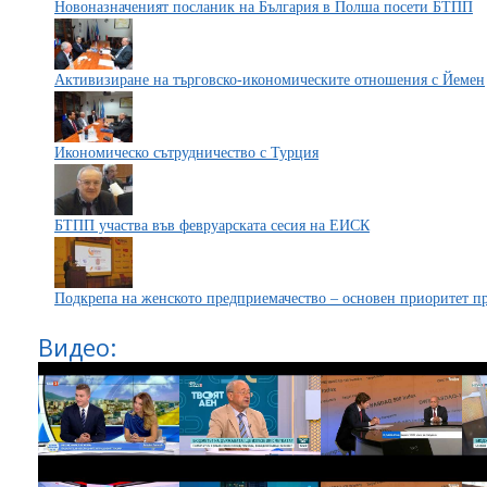
Новоназначеният посланик на България в Полша посети БТПП
Активизиране на търговско-икономическите отношения с Йемен
Икономическо сътрудничество с Турция
БТПП участва във февруарската сесия на ЕИСК
Подкрепа на женското предприемачество – основен приоритет п
Видео: