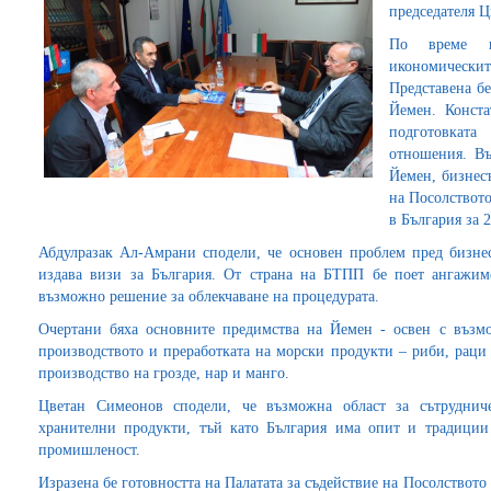
председателя 
По време н
икономичес
Представена б
Йемен. Конста
подготовкат
отношения. Въ
Йемен, бизнесъ
на Посолството
в България за 2
Абдулразак Ал-Амрани сподели, че основен проблем пред бизнес
издава визи за България. От страна на БТПП бе поет ангажим
възможно решение за облекчаване на процедурата.
Очертани бяха основните предимства на Йемен - освен с възмо
производството и преработката на морски продукти – риби, раци 
производство на грозде, нар и манго.
Цветан Симеонов сподели, че възможна област за сътруднич
хранителни продукти, тъй като България има опит и традиции
промишленост.
Изразена бе готовността на Палатата за съдействие на Посолството