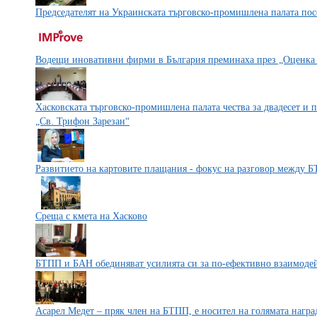
Председателят на Украинската търговско-промишлена палата по
Водещи иновативни фирми в България преминаха през „Оценка 
Хасковската търговско-промишлена палата чества за двадесет и п
„Св. Трифон Зарезан“
Развитието на картовите плащания - фокус на разговор между Б
Среща с кмета на Хасково
БТПП и БАН обединяват усилията си за по-ефективно взаимодейс
Асарел Медет – пряк член на БТПП, е носител на голямата награ