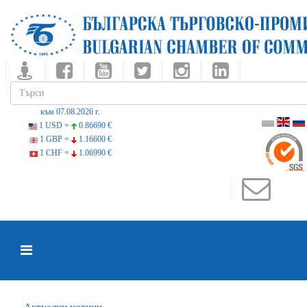
към 07.08.2026 г.
1 USD =
0.86690 €
1 GBP =
1.16600 €
1 CHF =
1.06990 €