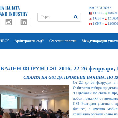
към 07.08.2026 г.
1 USD =
0.86690
1 GBP =
1.16600
1 CHF =
1.06990
®
®
НЕС
Арбитражен съд
Смесени палати
Международни участ
БАЛЕН ФОРУМ GS1 2016, 22-26 февруари, 
СИЛАТА НА GS1 ДА ПРОМЕНЯ НАЧИНА, ПО 
От 22 до 26 февруари в 
Събитието събира представ
90 държави по света и пре
добри практики от внедрява
GS1 България участва с п
бизнеса, а именно моби
специално организирано изл