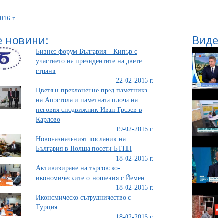
016 г.
 новини:
Виде
Бизнес форум България – Кипър с
участието на президентите на двете
страни
22-02-2016 г.
Цветя и преклонение пред паметника
на Апостола и паметната плоча на
неговия сподвижник Иван Грозев в
Карлово
19-02-2016 г.
Новоназначеният посланик на
България в Полша посети БТПП
18-02-2016 г.
Активизиране на търговско-
икономическите отношения с Йемен
18-02-2016 г.
Икономическо сътрудничество с
Турция
18-02-2016 г.