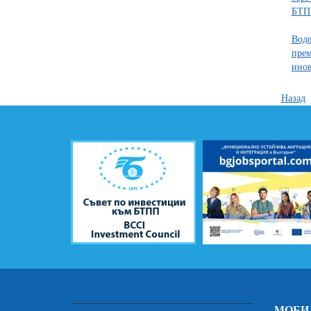
БТП
Воде
прем
инов
Назад
МОБИ