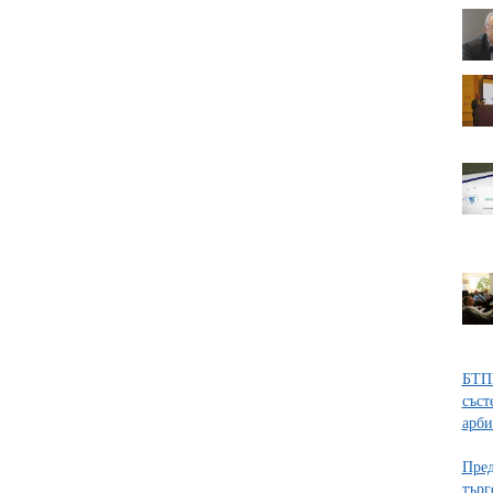
БТПП
съст
арби
Пред
търг