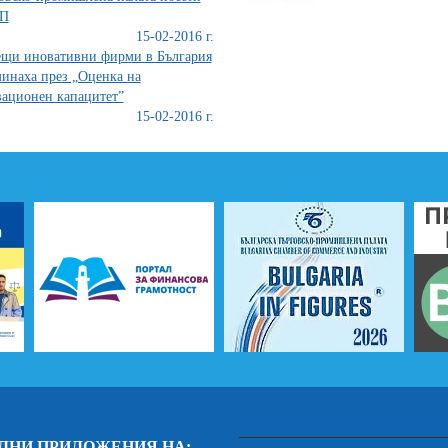
П
15-02-2016 г.
щи иновативни фирми в България
инаха през „Оценка на
ационен капацитет”
15-02-2016 г.
ЛНИ ПРИЛОЖЕНИЯ НА: