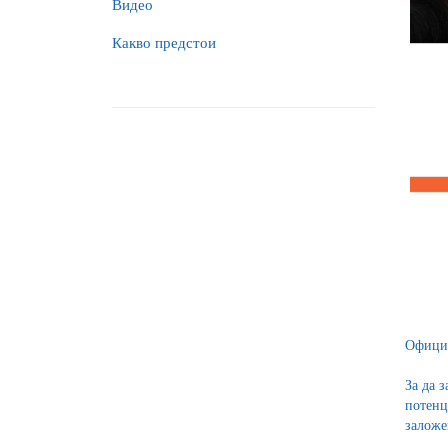
Видео
Какво предстои
Официа
За да 
потенц
заложе