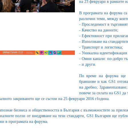
на 23 февруари в рамките 
В програмата на форума са
различни теми, между коит
-
Проследимост в търговият
-
Качество на данните;
-
Ефективност при прилаган
-
Използване на стандартит
-
Транспорт и логистика;
-
Уникална идентификация 
-
Омни канали: по-добро тъ
-
и други.
По време на форума ще б
браншове и как GS1 отгов
на дребно; Здравеопазване
повече за силата на GS1 да
лното закриването ще се състои на 25 февруари 2016 гfодина.
запознае бизнеса и обществеността в България с възможностите за прило
иалните ползи от внедряване на тези стандарти, GS1 България ще публ
ни в програмата на форума.