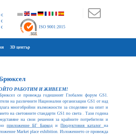
 €
 €
ISO 9001:2015
 €
ия
3D център
Брюксел
КОЙТО РАБОТИМ И ЖИВЕЕМ!
Брюксел се провежда годишният Глобален форум GS1.
ители на различните Национални организации GS1 от над
длага многобройни възможности за споделяне на опит и
нето на световните стандарти GS1 по света . Тази година
редставяне на свои решения за крайните потребители и
лно
приложение БГ Баркод
и
Продуктовия каталог
на
ожение Market place exhibition. Изложението се провежда