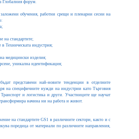
на Глобалния форум.
 заложени обучения, работни срещи и пленарни сесии на
о:
а;
е на стандартите;
е в Техническата индустрия;
на медицински изделия;
рсене, уникална идентификация;
ъдат представени най-новите тенденции в отделните
аря на специфичните нужди на индустрии като Търговия
; Транспорт и логистика и други. Участниците ще научат
 трансформира начина ни на работа и живот.
жение на стандартите GS1 в различните сектори, както и с
икува поредица от материали по различните направления,