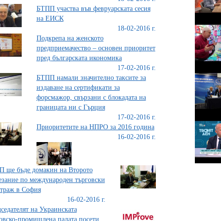
БТПП участва във февруарската сесия
на ЕИСК
18-02-2016 г.
Подкрепа на женското
предприемачество – основен приоритет
пред българската икономика
17-02-2016 г.
БТПП намали значително таксите за
издаване на сертификати за
форсмажор, свързани с блокадата на
границата ни с Гърция
17-02-2016 г.
Приоритетите на НПРО за 2016 година
16-02-2016 г.
 ще бъде домакин на Второто
езание по международен търговски
траж в София
16-02-2016 г.
седателят на Украинската
овско-промишлена палата посети