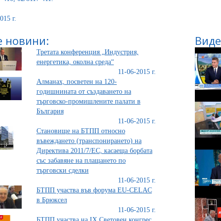
015 г.
 новини:
Виде
Третата конференция „Индустрия,
енергетика, околна среда“
11-06-2015 г.
Алманах, посветен на 120-
годишнината от създаването на
търговско-промишлените палати в
България
11-06-2015 г.
Становище на БТПП относно
въвеждането (транспонирането) на
Директива 2011/7/ЕС, касаеща борбата
със забавяне на плащането по
търговски сделки
11-06-2015 г.
БТПП участва във форума EU-CELAC
в Брюксел
11-06-2015 г.
БТПП участва на IX Световен конгрес