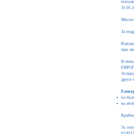
популя
31.05.
Местат
За под
Класац
при ок
В межд
ЕВРОПА
Асоциа
други 
Електр
на бъл
на анл
Крайни
За изп
02/8117