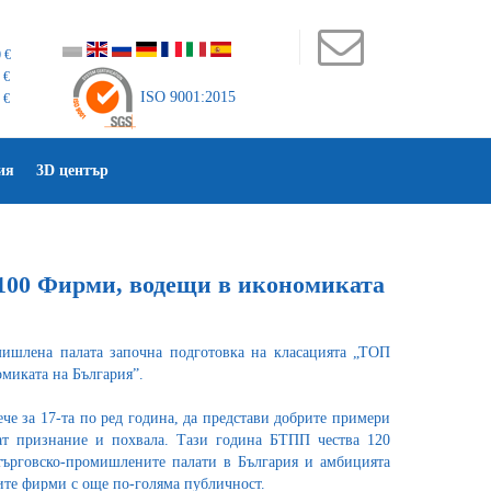
 €
 €
ISO 9001:2015
 €
ия
3D център
100 Фирми, водещи в икономиката
мишлена палата започна подготовка на класацията „ТОП
миката на България”.
ече за 17-та по ред година, да представи добрите примери
ват признание и похвала. Тази година БТПП чества 120
търговско-промишлените палати в България и амбицията
ите фирми с още по-голяма публичност.