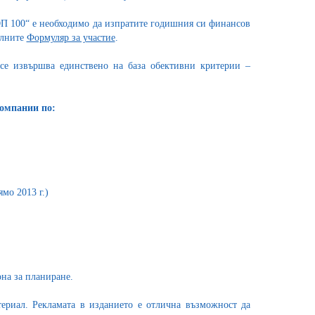
ОП 100“ е необходимо да изпратите годишния си финансов
ълните
Формуляр за участие
.
се извършва единствено на база обективни критерии –
компании по:
мо 2013 г.)
она за планиране.
ериал. Рекламата в изданието е отлична възможност да