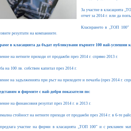
За участие в класацията „Т
отчет за 2014 г. или да поп
Класирането в „ТОП 100” 
овите резултати на компаниите.
аме в класацията да бъдат публикувани първите 100 най-успешни 
нение на нетните приходи от продажби през 2014 г. спрямо 2013 г.
ба на 100 лв. собствен капитал през 2014 г.
ление на задълженията при ръст на приходите и печалба (през 2014 г. спря
дставим и фирмите с най-добри показатели по:
нение на финансовия резултат през 2014 г. и 2013 г.
имална стойност на нетните приходи от продажби през 2014 г. в 6-те рай
редлага участие на фирми в класацията „ТОП 100” и с рекламен мат