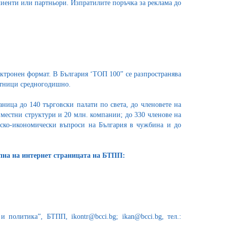
лиенти или партньори. Изпратилите поръчка за реклама до
ектронен формат. В България ‘ТОП 100” се разпространява
астници средногодишно.
ница до 140 търговски палати по света, до членовете на
естни структури и 20 млн. компании; до 330 членове на
вско-икономически въпроси на България в чужбина и до
ъпна на интернет страницата на БТПП:
политика”, БТПП, ikontr@bcci.bg; ikan@bcci.bg, тел.: