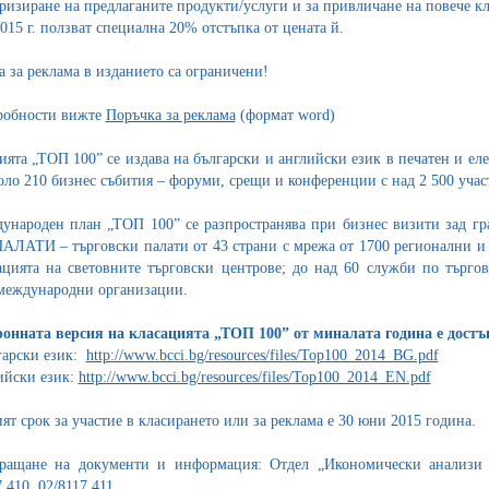
ризиране на предлаганите продукти/услуги и за привличане на повече к
2015 г. ползват специална 20% отстъпка от цената й.
а за реклама в изданието са ограничени!
робности вижте
Поръчка за реклама
(формат word)
ията „ТОП 100” се издава на български и английски език в печатен и ел
оло 210 бизнес събития – форуми, срещи и конференции с над 2 500 уч
ународен план „ТОП 100” се разпространява при бизнес визити зад гра
ЛАТИ – търговски палати от 43 страни с мрежа от 1700 регионални и м
цията на световните търговски центрове; до над 60 служби по търго
международни организации.
онната версия на класацията „ТОП 100” от миналата година е дост
гарски език:
http://www.bcci.bg/resources/files/Top100_2014_BG.pdf
ийски език:
http://www.bcci.bg/resources/files/Top100_2014_EN.pdf
ят срок за участие в класирането или за реклама е 30 юни 2015 година.
ращане на документи и информация: Отдел „Икономически анализи и 
 410, 02/8117 411.