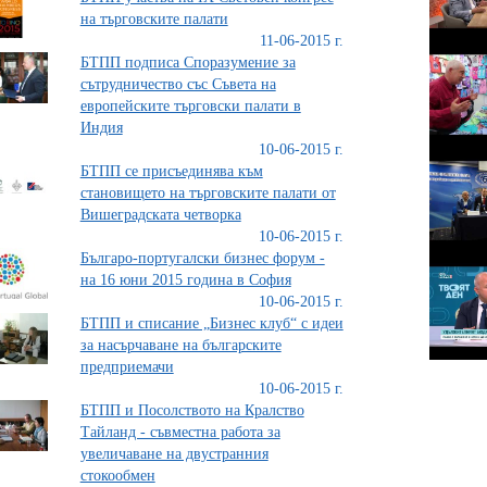
на търговските палати
11-06-2015 г.
БТПП подписа Споразумение за
сътрудничество със Съвета на
европейските търговски палати в
Индия
10-06-2015 г.
БТПП се присъединява към
становището на търговските палати от
Вишеградската четворка
10-06-2015 г.
Българо-португалски бизнес форум -
на 16 юни 2015 година в София
10-06-2015 г.
БТПП и списание „Бизнес клуб“ с идеи
за насърчаване на българските
предприемачи
10-06-2015 г.
БТПП и Посолството на Кралство
Тайланд - съвместна работа за
увеличаване на двустранния
стокообмен