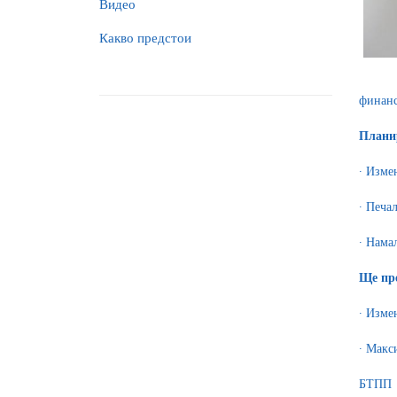
Видео
Какво предстои
финанс
Планир
∙ Изме
∙ Печал
∙ Нама
Ще пре
∙ Изме
∙ Макс
БТПП п