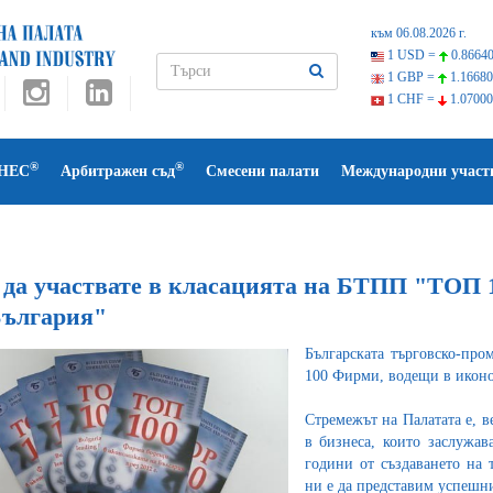
към 06.08.2026 г.
1 USD =
0.86640
1 GBP =
1.16680
1 CHF =
1.07000
®
®
НЕС
Арбитражен съд
Смесени палати
Международни участ
 да участвате в класацията на БТПП "ТОП 
България"
Българската търговско-про
100 Фирми, водещи в иконо
Стремежът на Палатата е, в
в бизнеса, които заслужа
години от създаването на 
ни е да представим успешн