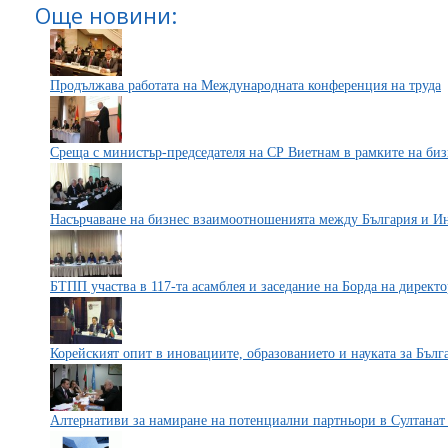
Още новини:
Продължава работата на Международната конференция на труда
Среща с министър-председателя на СР Виетнам в рамките на би
Насърчаване на бизнес взаимоотношенията между България и И
БТПП участва в 117-та асамблея и заседание на Борда на дир
Корейският опит в иновациите, образованието и науката за Бълг
Алтернативи за намиране на потенциални партньори в Султана