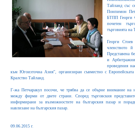
Тайланд със с
Понпимон Петч
БТПП Георги С
почетен тър
търговията на
Георги Стоев
членството й
Представена б
и Арбитражни
проведения на
към Югоизточна Азия”, организиран съвместно с Европейската
Кралство Тайланд.
Г-жа Петчаракул посочи, че трябва да се обърне внимание на 
между фирми от двете страни. Според търговския представит
информирани за възможностите на българския пазар и порад
навлизане на българския пазар.
09.06.2015 г.