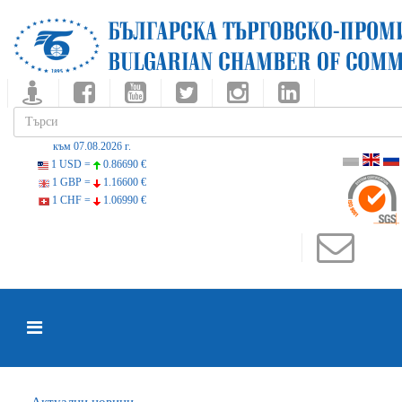
към 07.08.2026 г.
1 USD =
0.86690 €
1 GBP =
1.16600 €
1 CHF =
1.06990 €