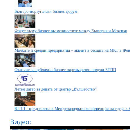
Българо-португалски бизнес форум
Фокус върху бизнес възможностите между България и Мексико
Малките и средни предприятия – акцент в сесията на МКТ в Же
Отличие за публично бизнес партньорство получи БТПП
Летен лагер за децата от център „Вълшебство“
БТПП - представена в Международната конференция на труда в 
Видео: