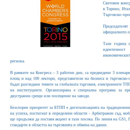
Световен конгр
в Торино, Итал
Търговско–про
Председателят
официалното о
Тази година 
идентичнос
икономическите
региона.
В рамките на Конгреса – 3 работни дни, са предвидени 3 пленарн
площ и над 100 лектори, представители на бизнеса и търговско-
бъдат разгледани темите за глобалната търговия, електронните Т
на институциите. Организирана е специална програма за пр
двустранни срещи или посещение на заводи.
Безспорен приоритет за БТПП е дигитализацията на традиционнит
на успеха, постигнат в определени области - Арбитражен съд, м
ще продължи да поставя акцент в тази посока. По линия на GS1, Па
стандарти в областта на търговията и обмена на данни.