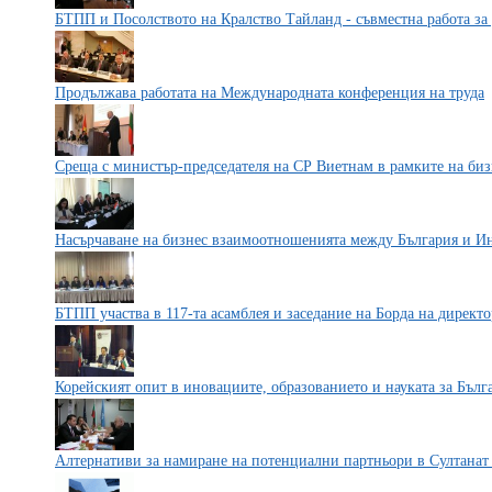
БТПП и Посолството на Кралство Тайланд - съвместна работа за
Продължава работата на Международната конференция на труда
Среща с министър-председателя на СР Виетнам в рамките на би
Насърчаване на бизнес взаимоотношенията между България и И
БТПП участва в 117-та асамблея и заседание на Борда на дир
Корейският опит в иновациите, образованието и науката за Бълг
Алтернативи за намиране на потенциални партньори в Султана