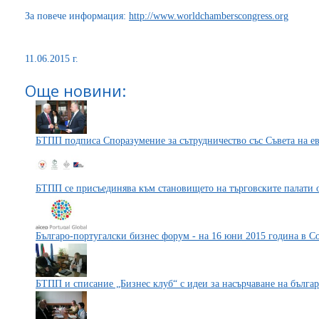
За повече информация:
http://www.worldchamberscongress.org
11.06.2015 г.
Още новини:
БТПП подписа Споразумение за сътрудничество със Съвета на е
БТПП се присъединява към становището на търговските палати 
Българо-португалски бизнес форум - на 16 юни 2015 година в С
БТПП и списание „Бизнес клуб“ с идеи за насърчаване на бълга