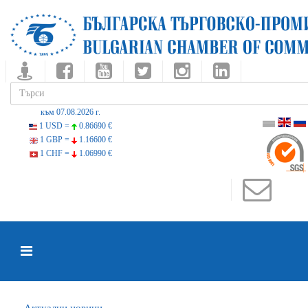
към 07.08.2026 г.
1 USD =
0.86690 €
1 GBP =
1.16600 €
1 CHF =
1.06990 €