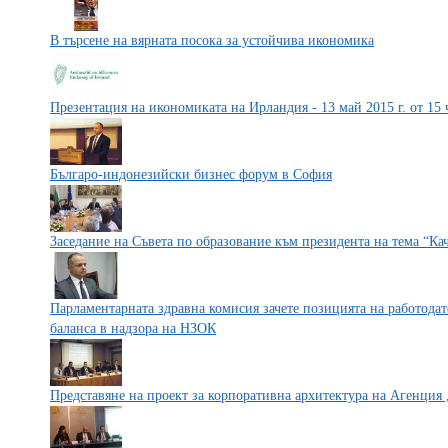
В търсене на вярната посока за устойчива икономика
Презентация на икономиката на Ирландия - 13 май 2015 г. от 15
Българо-индонезийски бизнес форум в София
Заседание на Съвета по образование към президента на тема “Кач
Парламентарната здравна комисия зачете позицията на работодат
баланса в надзора на НЗОК
Представяне на проект за корпоративна архитектура на Агенци