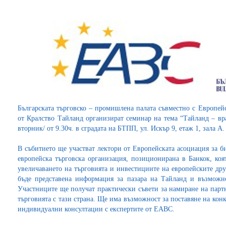
Българската търговско – промишлена палата съвместно с Европей
от Кралство Тайланд организират семинар на тема “Тайланд – вр
вторник/ от 9.30ч. в сградата на БТПП, ул. Искър 9, етаж 1, зала A
В събитието ще участват лектори от Европейската асоциация за 
европейска търговска организация, позиционирана в Банкок, коя
увеличаването на търговията и инвестициите на европейските др
бъде представена информация за пазара на Тайланд и възможно
Участниците ще получат практически съвети за намиране на парт
търговията с тази страна. Ще има възможност за поставяне на кон
индивидуални консултации с експертите от EABC.