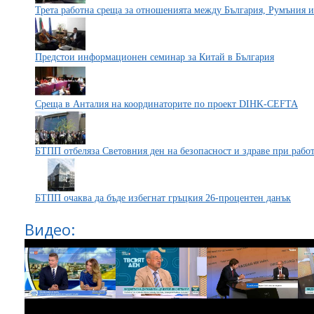
Трета работна среща за отношенията между България, Румъния и
Предстои информационен семинар за Китай в България
Среща в Анталия на координаторите по проект DIHK-CEFTA
БТПП отбеляза Световния ден на безопасност и здраве при рабо
БТПП очаква да бъде избегнат гръцкия 26-процентен данък
Видео: