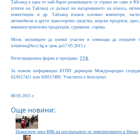
Тайланд е една от най-бързо развиващите се страни не само в Юг
успехи на Тайланд се дължат на насърчаването на износа, евтин
инвестиции и др. Тайланд изнася основно компютри, части 
автомобили и други транспортни средства, морски продукти, ориз,
машиностроителна продукция, суровини, горива.
Моля, желаещите да вземат участие в семинара да изпратят п
irelations@bcci.bg в срок до17.05.2015 г.
Регистрационна форма и програма:
ТУК
За повече информация БТПП дирекция Международно сътрудн
02/8117421 или 028117489. Участието е безплатно.
08.05.2015 г.
Още новини:
Помогнете чрез БЧК на пострадалите от земетресението в Непал