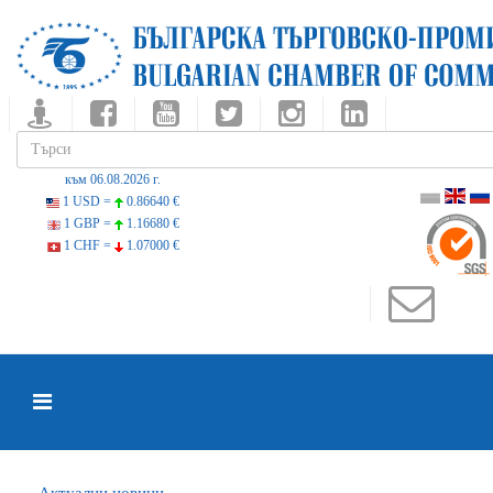
към 06.08.2026 г.
1 USD =
0.86640 €
1 GBP =
1.16680 €
1 CHF =
1.07000 €