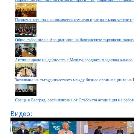
Парламентарната икономическа комисия прие на първо четене п
Общо събрание на Асоциацията на балканските търговски палат
Активизиране на дейността с Международната младежка камара
Засилване на сътрудничеството между бизнес организациите на
Среща в Белград, организирана от Сръбската асоциация на работ
Видео: