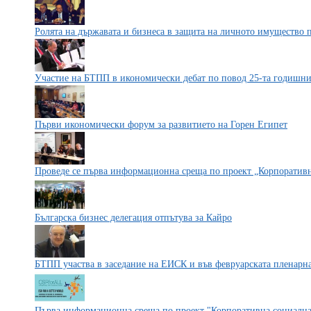
Ролята на държавата и бизнеса в защита на личното имущество 
Участие на БТПП в икономически дебат по повод 25-та годишнин
Първи икономически форум за развитието на Горен Египет
Проведе се първа информационна среща по проект „Корпоративн
Българска бизнес делегация отпътува за Кайро
БТПП участва в заседание на ЕИСК и във февруарската пленарна
Първа информационна среща по проект "Корпоративна социална 