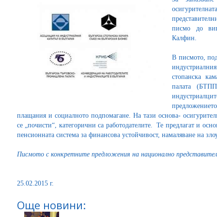
осигурител
представителни
писмо до ви
Калфин.
В писмото, по
индустриални
стопанска кам
палата (БТПП
индустриалците
предложениет
плащания и социалното подпомагане. На тази основа- осигурителн
се „почисти“, категорични са работодателите. Те предлагат и ос
пенсионната система за финансова устойчивост, намаляване на зло
Писмото с конкретните предложения на национално представител
25.02.2015 г.
Още новини: