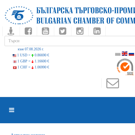
към 07.08.2026 г.
1 USD =
0.86690 €
1 GBP =
1.16600 €
1 CHF =
1.06990 €