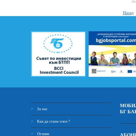
Назад
МОБИ
За нас
БГ БА
Как да стана член ?
Отзиви
АБОНИ