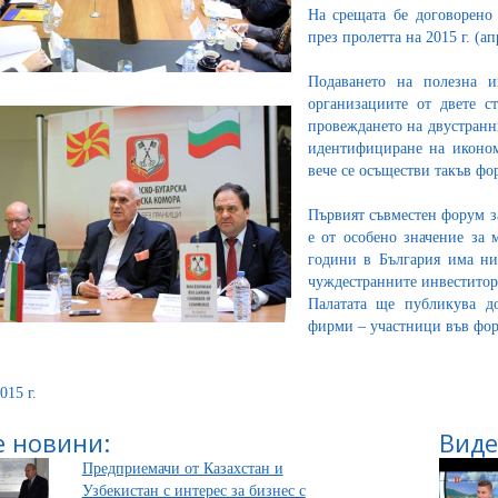
На срещата бе договорено
през пролетта на 2015 г. (
Подаването на полезна и
организациите от двете с
провеждането на двустранн
идентифициране на иконом
вече се осъществи такъв фо
Първият съвместен форум з
е от особено значение за 
години в България има нис
чуждестранните инвеститор
Палатата ще публикува д
фирми – участници във фор
015 г.
 новини:
Виде
Предприемачи от Казахстан и
Узбекистан с интерес за бизнес с