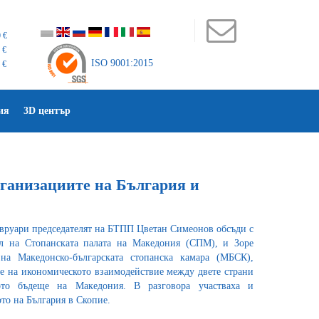
 €
 €
ISO 9001:2015
 €
ия
3D център
рганизациите на България и
евруари председателят на БТПП Цветан Симеонов обсъди с
ел на Стопанската палата на Македония (СПМ), и Зоре
 на Македонско-българската стопанска камара (МБСК),
не на икономическото взаимодействие между двете страни
ото бъдеще на Македония. В разговора участваха и
ото на България в Скопие.