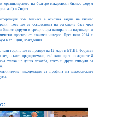
 и организирането на българо-македонски бизнес форум
април-май) в София.
нформация към бизнеса е основна задача на бизнес
трани. Това ще се осъществява на регулярна база чрез
и бизнес форуми и срещи с цел намиране на партньори и
ически проекти от взаимен интерес. През юни 2014 г.
рум в гр. Щип, Македония.
а тази година ще се проведе на 12 март в БТПП. Форумът
македонските предприемачи, тъй като през последните 8
ка ставка на данък печалба, както и други стимули за
и.
опълнителна информация за профила на македонските
ума.
о: