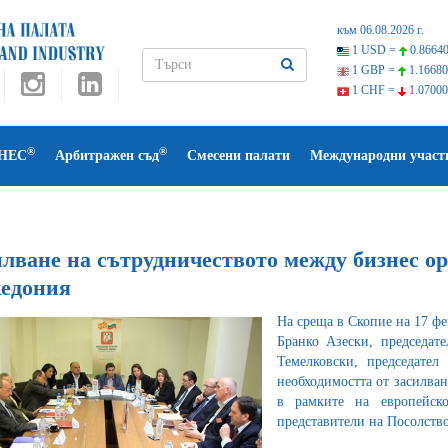
към 06.08.2026 г.
1 USD =
0.86640
1 GBP =
1.16680
1 CHF =
1.07000
®
®
НЕС
Арбитражен съд
Смесени палати
Международни участ
илване на сътрудничеството между бизнес о
едония
На среща в Скопие на 17 ф
Бранко Азески, председат
Темелковски, председател
необходимостта от засилва
в рамките на европейск
представители на Посолств