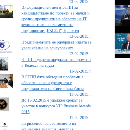
13-02-2015 г.
Информационен ден в БТПП за
кандидатстване по проекти за малки и
средни предприятия в областта на IT
технологиите на съвместното
предприятие „ЕКСЕЛ“, Брюксел
13-02-2015 г.
Предприемачите не одобряват идеята за
увеличаване на осигуровките
12-02-2015 г.
БТПП подкрепя предлаганите промени
в Кодекса на труда
11-02-2015 г.
В БТПП бяха обсъдени проблеми в
областта на конкуренцията с
представители на Световната банка
11-02-2015 г.
До 16.02.2015 е удължен срокът за
участие в конкурса VIP Business Awards
2015
11-02-2015 г.
Загриженост за състоянието на
социалния диалог в България