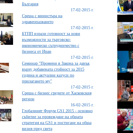
България
17-02-2015 г.
Среща с министъра на
здравеопазването
17-02-2015 г.
БТПП изрази готовност за нови
възможности за търговско-
икономическо сътрудничество с
бизнеса от Иран
17-02-2015 г.
Семинар “Промени в Закона за данък
върху добавената стойност за 2015
година и актуални казуси по
прилагането му”
17-02-2015 г.
Среща с бизнес средите от Хасковския
регион
16-02-2015 г.
Глобалният Форум GS1 2015 - основно
събитие за провеждане на общата
стратегия на GS1 и постигане на обща
визия пред света