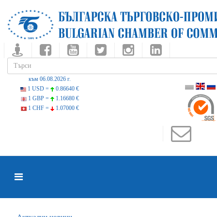
към 06.08.2026 г.
1 USD =
0.86640 €
1 GBP =
1.16680 €
1 CHF =
1.07000 €