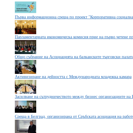
Първа информационна среща по проект "Корпоративна социална 
Парламентарната икономическа комисия прие на първо четене п
Общо събрание на Асоциацията на балканските търговски палат
Активизиране на дейността с Международната младежка камара
Засилване на сътрудничеството между бизнес организациите на
Среща в Белград, организирана от Сръбската асоциация на работ