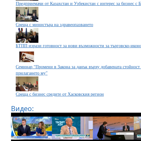
Предприемачи от Казахстан и Узбекистан с интерес за бизнес с 
Среща с министъра на здравеопазването
БТПП изрази готовност за нови възможности за търговско-иконо
Семинар “Промени в Закона за данък върху добавената стойност 
прилагането му”
Среща с бизнес средите от Хасковския регион
Видео: