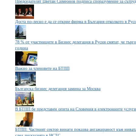
Председателят Цветан Симеонов подписа споразумение за сътр
Доста по-лесно е да се открие фирма в България отколкото в Рус
78 % от участниците в Бизнес делегация в Русия смятат, че търг
година
Важно за членовете на БТПП
Българска бизнес делегация замина за Москва
В БТПП бе представен опита на Словения в електронните услуги
БТПП: Частният сектор винаги показва ангажираност към нивата
след дискусията в НСТС