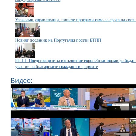
Уважаеми управляващи, пишете програми само за срока на своя
Новият посланик на Португалия посети БТПП
БТПП: Предстоящите за изпълнение европейски норми да бъдат 
участие на българските граждани и фирмите
Видео: