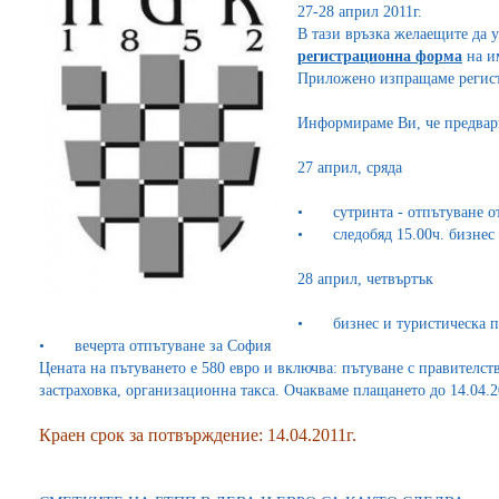
27-28 април 2011г.
В тази връзка желаещите да у
регистрационна форма
на им
Приложено изпращаме регист
Информираме Ви, че предвари
27 април, сряда
•
сутринта - отпътуване 
•
следобяд 15.00ч. бизне
28 април, четвъртък
•
бизнес и туристическа 
•
вечерта отпътуване за София
Цената на пътуването е 580 евро и включва: пътуване с правителств
застраховка, организационна такса. Очакваме плащането до 14.04.2
Краен срок за потвърждение: 14.04.2011г.