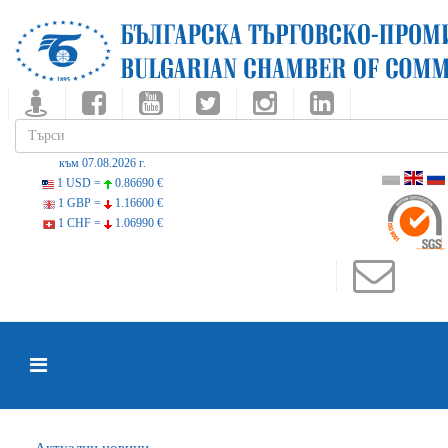
към 07.08.2026 г.
1 USD =
0.86690 €
1 GBP =
1.16600 €
1 CHF =
1.06990 €