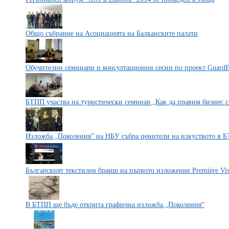
Общо събрание на Асоциацията на Балканските палати
Обучителни семинари и консултационни сесии по проект Guard
БТПП участва на туристически семинар „Как да правим бизнес
Изложба „Поколения” на НБУ събра ценители на изкуството в 
Българският текстилен бранш на първото изложение Première Vis
В БТПП ще бъде открита графична изложба „Поколения“