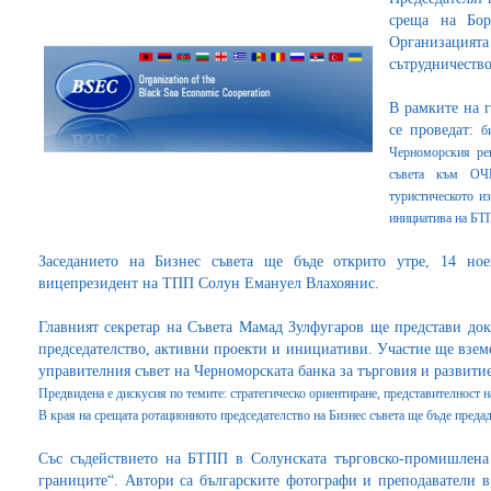
среща на Бор
Организаци
сътрудничеств
В рамките на г
се проведат:
б
Черноморския рег
съвета към ОЧИ
туристическото и
инициатива на Б
Заседанието на Бизнес съвета ще бъде открито утре, 14 но
вицепрезидент на ТПП Солун Емануел Влахоянис.
Главният секретар на Съвета Мамад Зулфугаров ще представи док
председателство, активни проекти и инициативи. Участие ще взем
управителния съвет на Черноморската банка за търговия и развитие
Предвидена е дискусия по темите: стратегическо ориентиране, представителност н
В края на срещата ротационното председателство на Бизнес съвета ще бъде преда
Със съдействието на БТПП в Солунската търговско-промишлена
границите“. Автори са българските фотографи и преподаватели 