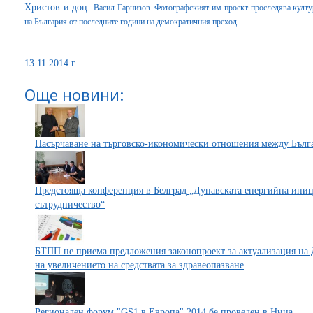
Христов и доц.
Васил Гарнизов. Фотографският им проект проследява култу
на България от последните години на демократичния преход.
13.11.2014 г.
Още новини:
Насърчаване на търговско-икономически отношения между Бълг
Предстояща конференция в Белград „Дунавската енергийна иниц
сътрудничество“
БТПП не приема предложения законопроект за актуализация на Д
на увеличението на средствата за здравеопазване
Регионален форум "GS1 в Европа" 2014 бе проведен в Ница