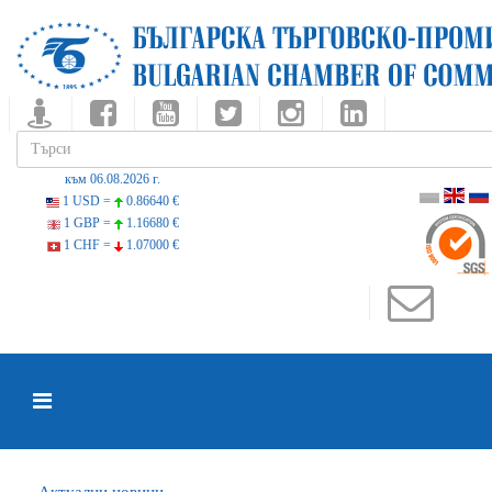
към 06.08.2026 г.
1 USD =
0.86640 €
1 GBP =
1.16680 €
1 CHF =
1.07000 €