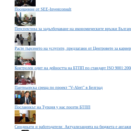
Посещение от SEE-Investconsult
Перспектива за задълбочаване на икономическите връзки Българ
Расте търсенето на услугите, предлагани от Центровете за карие
Контролен одит на дейността на БТПП по стандарт ISO 9001:200
Партньорска среща по проект “V-Alert” в Белград
Посланикът на Турция у нас посети БТПП
Синдикати и работодатели: Актуализацията на бюджета е ангаж