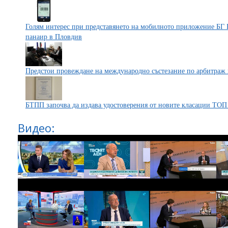
Голям интерес при представянето на мобилното приложение БГ
панаир в Пловдив
Предстои провеждане на международно състезание по арбитраж
БТПП започва да издава удостоверения от новите класации ТОП
Видео: