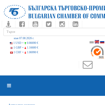
към 07.08.2026 г.
1 USD =
0.86690 €
1 GBP =
1.16600 €
1 CHF =
1.06990 €