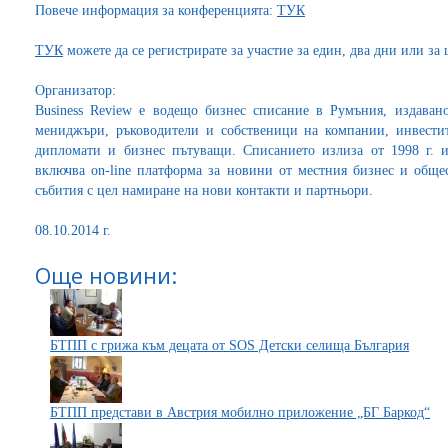
Повече информация за конференцията:
ТУК
ТУК
можете да се регистрирате за участие за един, два дни или за 
Организатор:
Business Review е водещо бизнес списание в Румъния, издаван
мениджъри, ръководители и собственици на компании, инвестит
дипломати и бизнес пътуващи. Списанието излиза от 1998 г. 
включва on-line платформа за новини от местния бизнес и обще
събития с цел намиране на нови контакти и партньори.
08.10.2014 г.
Още новини:
БТПП с грижа към децата от SOS Детски селища България
БТПП представи в Австрия мобилно приложение „БГ Баркод“