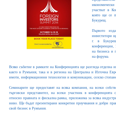
икономически
участват в Ко
която ще се п
Букурещ.
Първото изд
инвеститори ще
г. в Букуре
конференции, 
на бизнеса и 
на форума.
Всяко събитие в рамките на Конференцията ще разгледа отделна 
както в Румъния, така и в региона на Централна и Източна Евр
имоти, информационни технологии и комуникации, селско стопан
Семинарите ще предоставят на всяка компания, на всеки собст
търговски представител, на всеки участник в конференцията 
относно правната и фискална рамка, приложима за всяка индустри
ниво. Ще бъдат презентирани конкретни проучвания и добри практ
свой бизнес в Румъния.