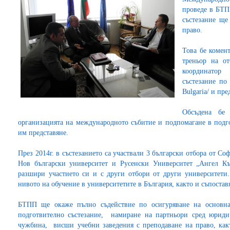
проведе в БТП
състезание ще
право.
Това бе комен
треньор на о
координатор
състезание по
Bulgaria/ и пр
Обсъдена бе
организацията на международното събитие и подпомагане в подго
им представяне.
През 2014г. в състезанието са участвали 3 български отбора от 
Нов български университет и Русенски Университет „Ангел Къ
разшири участието си и с други отбори от други университети
нивото на обучение в университетите в България, както и съпостав
БТПП ще окаже пълно съдействие по осигуряване на основнат
подготвително състезание, намиране на партньори сред юриди
чужбина, висши учебни заведения с преподаване на право, как