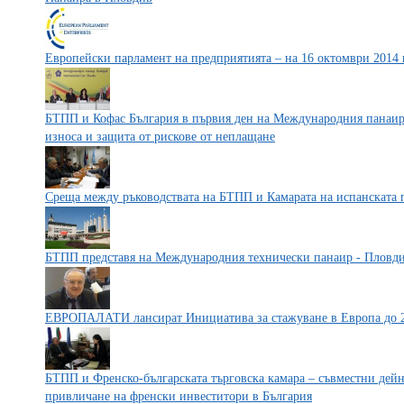
Европейски парламент на предприятията – на 16 октомври 2014
БТПП и Кофас България в първия ден на Международния панаир
износа и защита от рискове от неплащане
Среща между ръководствата на БТПП и Камарата на испанската 
БТПП представя на Международния технически панаир - Пловдив
ЕВРОПАЛАТИ лансират Инициатива за стажуване в Европа до 
БТПП и Френско-българската търговска камара – съвместни дей
привличане на френски инвеститори в България