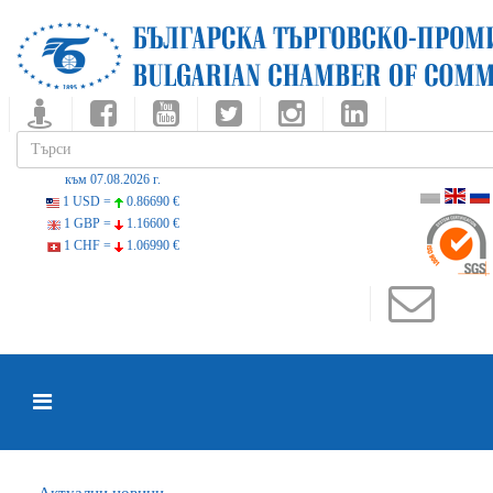
към 07.08.2026 г.
1 USD =
0.86690 €
1 GBP =
1.16600 €
1 CHF =
1.06990 €