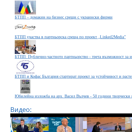
БТПП – домакин на бизнес срещи с украински фирми
БТПП участва в партньорска среща по проект „Linked2Media”
БТПП: Публично-частното партньорство - трета възможност за и
БТПП и Кофас България стартират проект за устойчивост и раст
Юбилейна изложба на арх. Васил Вълчев - 50 години творчески 
Видео: