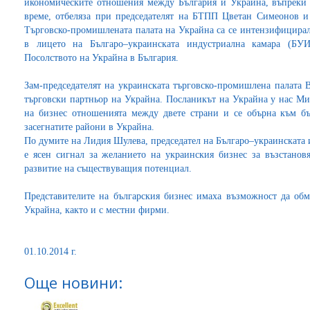
икономическите отношения между България и Украйна, въпреки 
време, отбеляза при председателят на БТПП Цветан Симеонов и
Търговско-промишлената палата на Украйна са се интензифицирал
в лицето на Българо–украинската индустриална камара (БУ
Посолството на Украйна в България.
Зам-председателят на украинската търговско-промишлена палата 
търговски партньор на Украйна. Посланикът на Украйна у нас Ми
на бизнес отношенията между двете страни и се обърна към бъ
засегнатите райони в Украйна.
По думите на Лидия Шулева, председател на Българо–украинската 
е ясен сигнал за желанието на украинския бизнес за възстанов
развитие на съществуващия потенциал.
Представителите на българския бизнес имаха възможност да об
Украйна, както и с местни фирми.
01.10.2014 г.
Още новини: