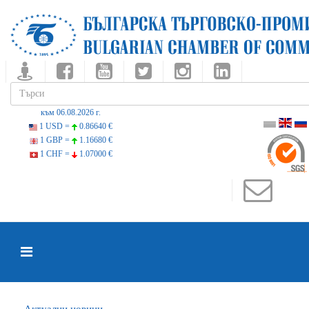
към 06.08.2026 г.
1 USD =
0.86640 €
1 GBP =
1.16680 €
1 CHF =
1.07000 €