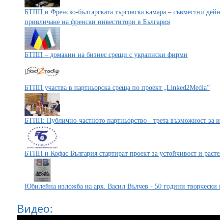
БТПП и Френско-българската търговска камара – съвместни дей
привличане на френски инвеститори в България
БТПП – домакин на бизнес срещи с украински фирми
БТПП участва в партньорска среща по проект „Linked2Media”
БТПП: Публично-частното партньорство - трета възможност за и
БТПП и Кофас България стартират проект за устойчивост и раст
Юбилейна изложба на арх. Васил Вълчев - 50 години творчески 
Видео: