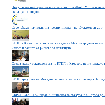
Представяне на Сертификат за отличие /Excellent SME/ за по-в
Панаира в Пловдив
Европейски парламент на предприятията – на 16 октомври 2014
БТПП и Кофас България в първия ден на Международния панаир
износа и защита от рискове от неплащане
Среща между ръководствата на БТПП и Камарата на испанската 
БТПП представя на Международния технически панаир - Пловдив
ЕВРОПАЛАТИ лансират Инициатива за стажуване в Европа до 