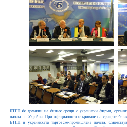
БТПП бе домакин на бизнес срещи с украински фирми, организ
палата на Украйна. При официалното откриване на срещите бе 
БТПП и украинската търговско-промишлена палата. Съществув