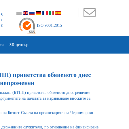
 €
 €
ISO 9001:2015
 €
ия
3D център
ПП) приветства обявеното днес
 непроменен
 палата (БТПП) приветства обявеното днес решение
аргументите на палатата за изравняване вноските за
о на Бизнес Съвета на организацията за Черноморско
 с държавните служители, по отношение на финансиране