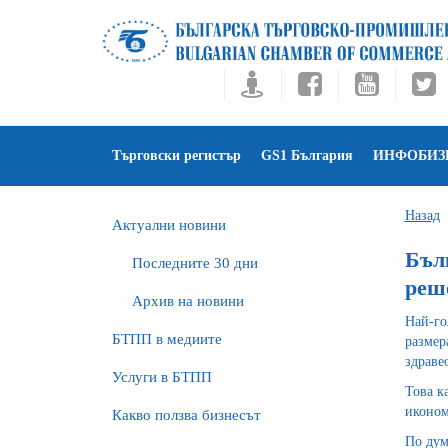
Търговски регистър
GS1 България
ИНФОБИЗ
Назад
Актуални новини
Бъл
Последните 30 дни
реш
Архив на новини
Най-го
БTПП в медиите
размер
здраве
Услуги в БТПП
Това к
иконом
Какво ползва бизнесът
По дум