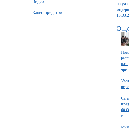
Видео
на уча
модерн
Какво предстои
15.03.2
Още
Пред
разв
паза
чрез
Увел
рефо
Сега
пред
60 0
мен
Мини