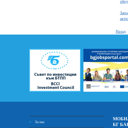
обед
Запа
акти
Назад
МОБИ
За нас
БГ БА