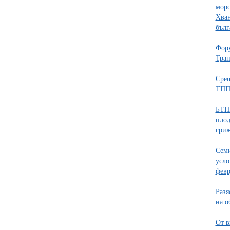
морс
Хван
бълг
Фору
Тран
Срещ
ТП
БТПП
плод
гри
Семи
усло
февр
Разя
на о
От в