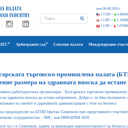
към 06.08.2026 г.
1 USD =
0.86640
1 GBP =
1.16680
1 CHF =
1.07000
®
®
НЕС
Арбитражен съд
Смесени палати
Международни участ
гарската търговско-промишлена палата (БТ
ение размера на здравната вноска да остане
лямата работодателска организация - Българската търговско-промишлена
а на здравната вноска да остане непроменен. Добре е, че бяха възприети 
опазване на заетите в държавната администрация с тези на бизнеса.
аза председателят на БТПП Цветан Симеонов при представянето участиет
ическо сътрудничество - ЧИС, във ВИНАРИЯ 2010.
ите на г-н Симеонов, идеята за въвеждане равнопоставеност на бизнеса