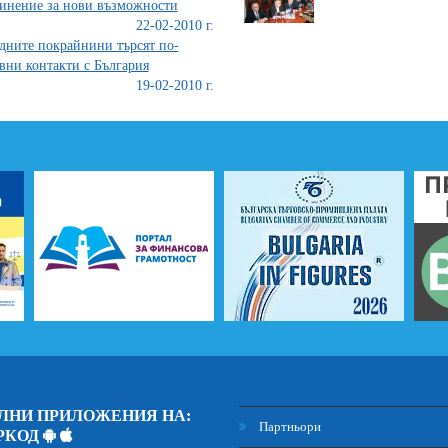
инение за нови възможности
22-02-2010 г.
дните покрайнини търсят по-
вни контакти с България
19-02-2010 г.
ЛНИ ПРИЛОЖЕНИЯ НА:
Партньори
РКОД