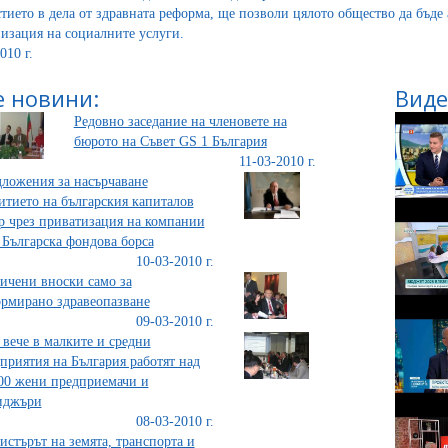
стието в дела от здравната реформа, ще позволи цялото общество да бъде
изация на социалните услуги.
010 г.
 новини:
Виде
Редовно заседание на членовете на
бюрото на Съвет GS 1 България
11-03-2010 г.
ложения за насърчаване
итието на българския капиталов
р чрез приватизация на компании
 Българска фондова борса
10-03-2010 г.
ичени вноски само за
рмирано здравеопазване
09-03-2010 г.
 вече в малките и средни
приятия на България работят над
00 жени предприемачи и
иджъри
08-03-2010 г.
стърът на земята, транспорта и