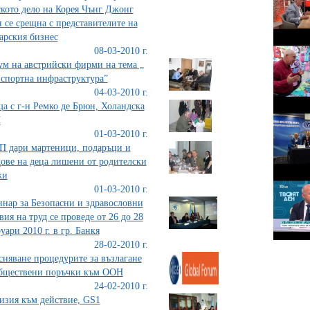
кото дело на Корея Чънг Джонг
 се срещна с представителите на
арския бизнес
08-03-2010 г.
м на австрийски фирми на тема „
спортна инфраструктура”
04-03-2010 г.
а с г-н Ремко де Брюн, Холандска
П
01-03-2010 г.
 дари мартеници, подаръци и
ове на деца лишени от родителски
жи
01-03-2010 г.
нар за Безопасни и здравословни
вия на труд се проведе от 26 до 28
уари 2010 г. в гр. Банкя
28-02-2010 г.
сняване процедурите за възлагане
бществени поръчки към ООН
24-02-2010 г.
изия към действие, GS1