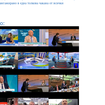
 ангажирано в една толкова чакана от всички
о: