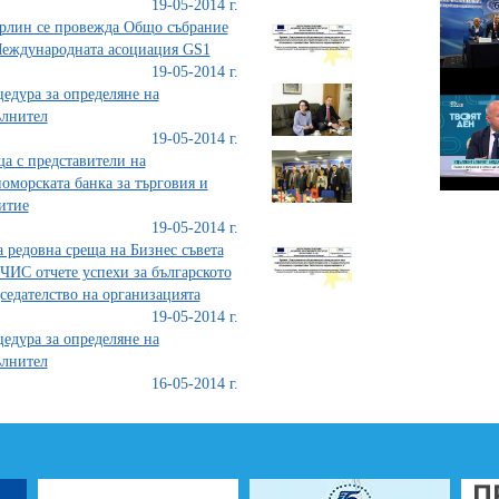
19-05-2014 г.
рлин се провежда Общо събрание
еждународната асоциация GS1
19-05-2014 г.
едура за определяне на
лнител
19-05-2014 г.
а с представители на
оморската банка за търговия и
итие
19-05-2014 г.
а редовна среща на Бизнес съвета
ЧИС отчете успехи за българското
седателство на организацията
19-05-2014 г.
едура за определяне на
лнител
16-05-2014 г.