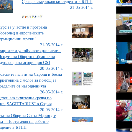
Среща с американски студенти в БТПП
21-05-2014 г.
урс за участие в програма
роволец в европейските
ормационни мрежи”
21-05-2014 г.
ациите и устойчивото развитие –
фокуса на Общото събрание на
ународната асоциация GS1
20-05-2014 г.
овските палати на Сърбия и Босна
рцеговина с молба за помощ за
радалите от наводненията
20-05-2014 г.
стои заключителна среща по
ект „SAGITTARIUS“ в София
20-05-2014 г.
ът на Община Санта Мария Де
а – Португалия на работно
ещение в БТПП