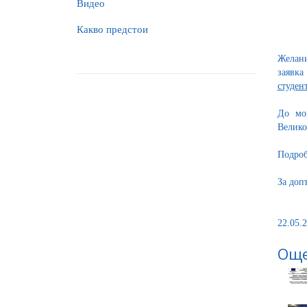
Видео
Какво предстои
Желани
заявка
студен
До мо
Велико
Подро
За доп
22.05.2
Още