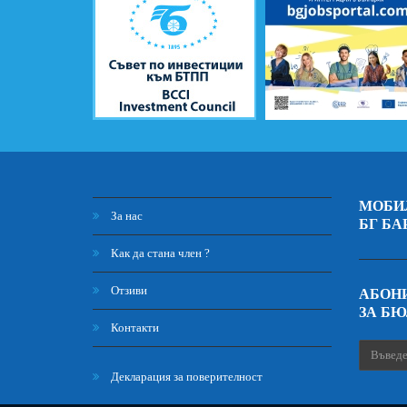
МОБИ
За нас
БГ БА
Как да стана член ?
Отзиви
АБОНИ
ЗА Б
Контакти
Декларация за поверителност