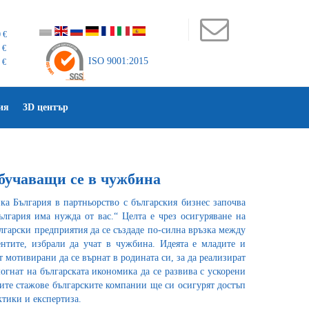
 €
 €
ISO 9001:2015
 €
ия
3D център
обучаващи се в чужбина
ка България в партньорство с българския бизнес започва
лгария има нужда от вас.“ Целта е чрез осигуряване на
гарски предприятия да се създаде по-силна връзка между
ентите, избрали да учат в чужбина. Идеята е младите и
т мотивирани да се върнат в родината си, за да реализират
огнат на българската икономика да се развива с ускорени
ите стажове българските компании ще си осигурят достъп
ктики и експертиза.