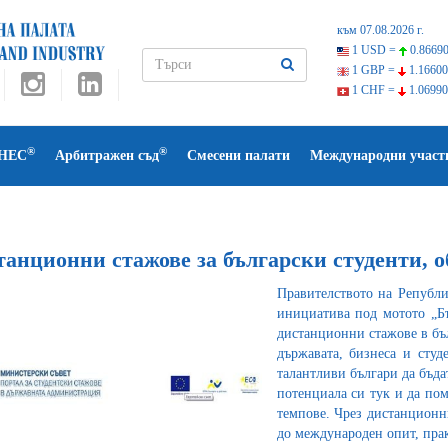
към 07.08.2026 г.
1 USD =
0.86690
1 GBP =
1.16600
1 CHF =
1.06990
®
®
НЕС
Арбитражен съд
Смесени палати
Международни участ
танционни стажове за български студенти, 
Правителството на Републи
инициатива под мотото „Бъ
дистанционни стажове в бъл
държавата, бизнеса и студ
талантливи българи да бъда
потенциала си тук и да пом
темпове. Чрез дистанционн
до международен опит, пра