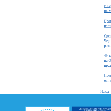
В Бе
на М
Проц
изпъ
Срещ
Черн
разв
49-т
на О
пред
Проц
изпъ
Назад