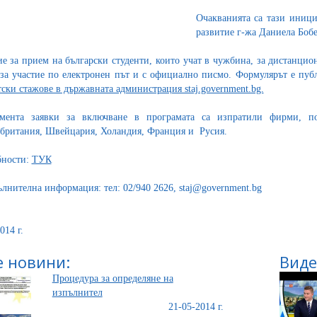
Очакванията са тази иници
развитие г-жа Даниела Бобе
е за прием на български студенти, които учат в чужбина, за дистанцио
 за участие по електронен път и с официално писмо. Формулярът е пу
тски стажове в държавната администрация staj.government.bg.
мента заявки за включване в програмата са изпратили фирми, по
британия, Швейцария, Холандия, Франция и Русия.
бности:
ТУК
ълнителна информация: тел: 02/940 2626, staj@government.bg
014 г.
 новини:
Виде
Процедура за определяне на
изпълнител
21-05-2014 г.