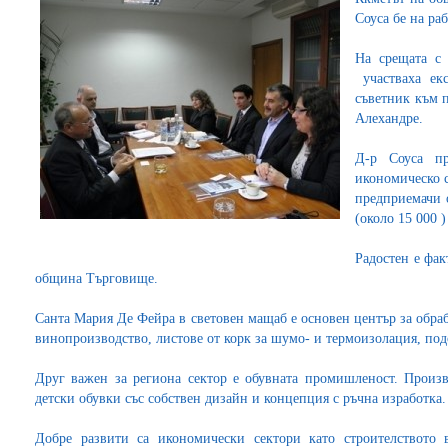
Соуса бе на р
На срещата с 
участваха ек
съветник към п
Алехандре.
Д-р Соуса пр
икономическо 
предприемачи 
(около 15 000 
Радостен е фак
община Търговище.
Санта Мария Де Фейра в световен мащаб е основен център за обраб
винопроизводство, листове от корк за шумо- и термоизолация, под
Друг важен за региона сектор е обувната промишленост. Произ
детски обувки със собствен дизайн и концепция с ръчна изработка.
Добре развити са икономически сектори като строителството 