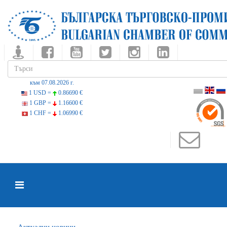
към 07.08.2026 г.
1 USD =
0.86690 €
1 GBP =
1.16600 €
1 CHF =
1.06990 €