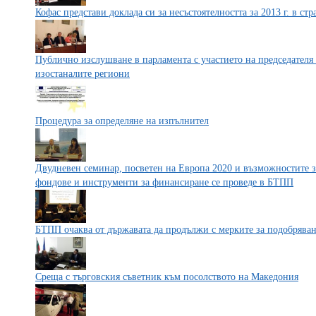
Кофас представи доклада си за несъстоятелността за 2013 г. в с
Публично изслушване в парламента с участието на председателя
изостаналите региони
Процедура за определяне на изпълнител
Двудневен семинар, посветен на Европа 2020 и възможностите з
фондове и инструменти за финансиране се проведе в БТПП
БТПП очаква от държавата да продължи с мерките за подобряван
Среща с търговския съветник към посолството на Македония