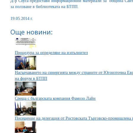
Д-р Соуса предостави информационни материали за община Сант
за ползване в библиотеката на БТПП.
19.05.2014 г.
Още новини:
Процедура за определяне на изпълнител
Насърчаването на синергията между страните от Югоизточна Ев
на форум в БТПП
Среща с българската компания Фамозо Лайн
Посещение на делегация от Ростовската Търговско-промишлена 