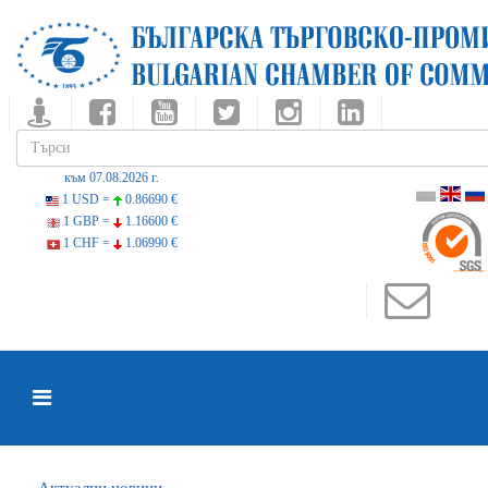
към 07.08.2026 г.
1 USD =
0.86690 €
1 GBP =
1.16600 €
1 CHF =
1.06990 €