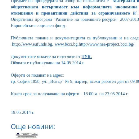
Предмет на процедурата за избор на изпълнител е
"Материали и
обществената нетърпимост към неформалната икономика 
отношения и превантивни действия за ограничаването й
"
Оперативна програма "Развитие на човешките ресурси" 2007-2013
Европейския социален фонд.
Публичната покана и документацията са публикувани и на след
http://www.eufunds.b
g,
www.bcci.bg
,
http://www.nea-project.bcci.bg/
Документите можете да изтеглите от
ТУК.
Обявата е публикувана на 14.05.2014 г.
Оферти се подават на адрес:
гр. София 1058, ул. „Искър” № 9, партер, всеки работен ден от 09.00 
Краен срок за получаване на оферти - 16:00 ч. на 23.05.2014 г.
19.05.2014 г.
Още новини: