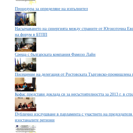
Процедура за определяне на изпълнител
Насърчаването на синергията между страните от Югоизточна Ев
на форум в БТПП
Среща с българската компания Фамозо Лайн
Посещение на делегация от Ростовската Търговско-промишлена 
Кофас представи доклада си за несъстоятелността за 2013 г. в с
Публично изслушване в парламента с участието на председателя
изостаналите региони