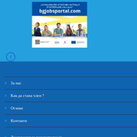
За нас
Как да стана член ?
Отзиви
Контакти