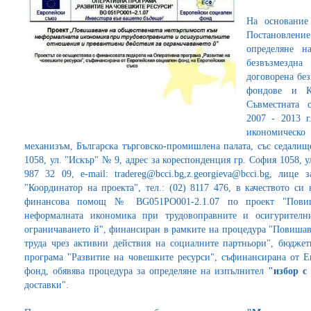
На основание 
Постановление 
определяне н
безвъзмездн
договорена бе
фондове и К
Съвместната 
2007 - 2013 г
икономическ
механизъм, Българска търговско-промишлена палата, със седалищ
1058, ул. "Искър" № 9, адрес за кореспонденция гр. София 1058, ул
987 32 09, e-mail: tradereg@bcci.bg,z.georgieva@bcci.bg, лице
"Координатор на проекта", тел.: (02) 8117 476, в качеството с
финансова помощ № BG051PO001-2.1.07 по проект "Повиш
неформалната икономика при трудовоправните и осигурителн
ограничаването й", финансиран в рамките на процедура "Повишава
труда чрез активни действия на социалните партньори", бюдже
програма "Развитие на човешките ресурси", съфинансирана от 
фонд, обявява процедура за определяне на изпълнител
"избор с
доставки".