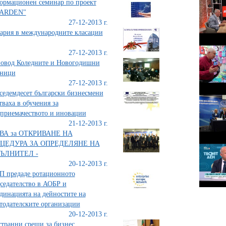
рмационен семинар по проект
ARDEN"
27-12-2013 г.
ария в международните класации
27-12-2013 г.
овод Коледните и Новогодишни
зници
27-12-2013 г.
седемдесет български бизнесмени
тваха в обучения за
приемачеството и иновации
21-12-2013 г.
ВА за ОТКРИВАНЕ НА
ЦЕДУРА ЗА ОПРЕДЕЛЯНЕ НА
ЪЛНИТЕЛ -
20-12-2013 г.
 предаде ротационното
седателство в АОБР и
динацията на дейностите на
тодателските организации
20-12-2013 г.
транни срещи за бизнес