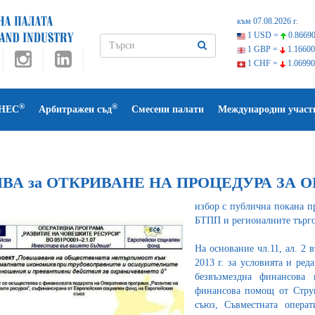
към 07.08.2026 г.
1 USD =
0.86690
1 GBP =
1.16600
1 CHF =
1.06990
®
®
НЕС
Арбитражен съд
Смесени палати
Международни участ
ВА за ОТКРИВАНЕ НА ПРОЦЕДУРА ЗА 
избор с публична покана п
БТПП и регионалните търго
На основание чл.11, ал. 2 
2013 г. за условията и ред
безвъзмездна финансова
финансова помощ от Стру
съюз, Съвместната операт