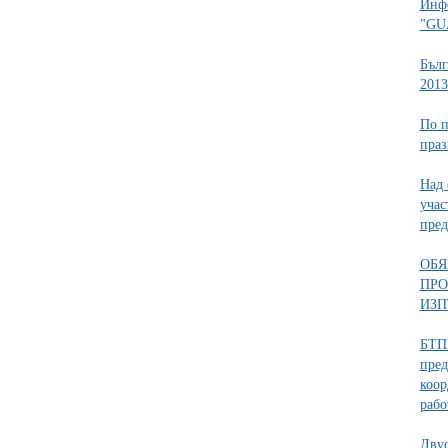
Инфо
"GU
Бълг
2013
По п
пра
Над 
учас
пред
ОБЯ
ПРО
ИЗП
БТПП
пред
коор
рабо
Двус