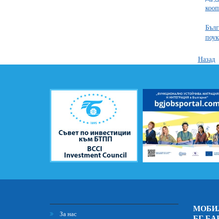
кооп
Бълг
поук
Назад
МОБИ
За нас
БГ БА