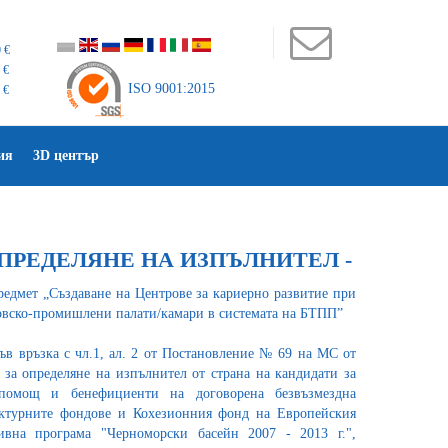
 €
 €
ISO 9001:2015
 €
ия
3D център
ОПРЕДЕЛЯНЕ НА ИЗПЪЛНИТЕЛ -
редмет „Създаване на Центрове за кариерно развитие при
вско-промишлени палати/камари в системата на БТПП”
във връзка с чл.1, ал. 2 от Постановление № 69 на МС от
а за определяне на изпълнител от страна на кандидати за
 помощ и бенефициенти на договорена безвъзмездна
ктурните фондове и Кохезионния фонд на Европейския
ивна програма "Черноморски басейн 2007 - 2013 г.",