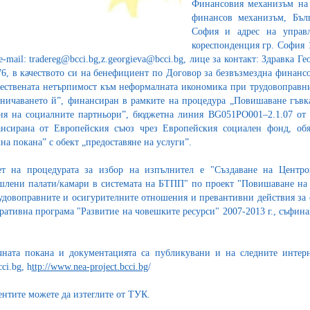
Финансовия механизъм на 
финансов механизъм, Бълг
София и адрес на управ
кореспонденция гр. София 1
e-mail: tradereg@bcci.bg,z.georgieva@bcci.bg, лице за контакт: Здравка Г
76, в качеството си на бенефициент по Договор за безвъзмездна фина
ествената нетърпимост към неформалната икономика при трудовоправн
аничаването й”, финансиран в рамките на процедура „Повишаване гъвка
ия на социалните партньори”, бюджетна линия BG051PO001–2.1.07 от 
нсирана от Европейския съюз чрез Европейския социален фонд, обя
на покана” с обект „предоставяне на услуги”.
т на процедурата за избор на изпълнител е "Създаване на Центров
лени палати/камари в системата на БТПП" по проект "Повишаване на
удовоправните и осигурителните отношения и превантивни действия за 
ративна програма "Развитие на човешките ресурси" 2007-2013 г., съфин
ната покана и документацията са публикувани и на следните интер
ci.bg, h
ttp://www.nea-project.bcci.bg
/
нтите можете да изтеглите от ТУК.