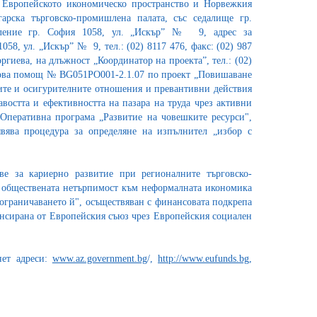
Европейското икономическо пространство и Норвежкия
арска търговско-промишлена палата, със седалище гр.
ление гр. София 1058, ул. „Искър” № 9, адрес за
058, ул. „Искър” № 9, тел.: (02) 8117 476, факс: (02) 987
еоргиева, на длъжност „Координатор на проекта”, тел.: (02)
нсова помощ № BG051PO001-2.1.07 по проект „Повишаване
ите и осигурителните отношения и превантивни действия
востта и ефективността на пазара на труда чрез активни
Оперативна програма „Развитие на човешките ресурси",
вява процедура за определяне на изпълнител „избор с
е за кариерно развитие при регионалните търговско-
 обществената нетърпимост към неформалната икономика
ограничаването й", осъществяван с финансовата подкрепа
ансирана от Европейския съюз чрез Европейския социален
нет адреси:
www.az.government.bg
/,
http://www.eufunds.bg
,