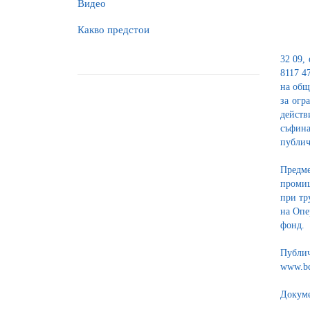
Видео
Какво предстои
32 09, 
8117 4
на общ
за огр
действ
съфина
публич
Предме
промиш
при тр
на Опе
фонд.
Публич
www.bc
Докуме