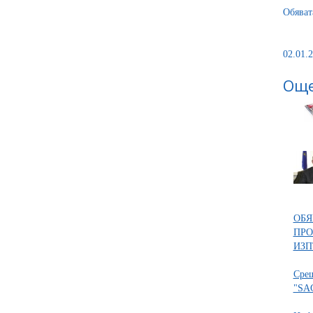
Обяват
02.01.2
Още
ОБЯ
ПРО
ИЗП
Срещ
"SA