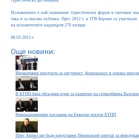
туристическа дестинация.
Изложението е най-значимият туристически форум в световен мащ
така и за масова публика. През 2012 г. в ITB Берлин са участвали
на изложителите надхвърля 270 хиляди.
08.03.2013 г.
Още новини:
Иновативни продукти за сигурност, безопасност и охрана предл
В БТПП бяха обсъдени идеи за развитие на стокообмена Българ
Новоназначеният посланик на Еквадор посети БТПП
През Април ще бъде представен Пекинският център за междуна