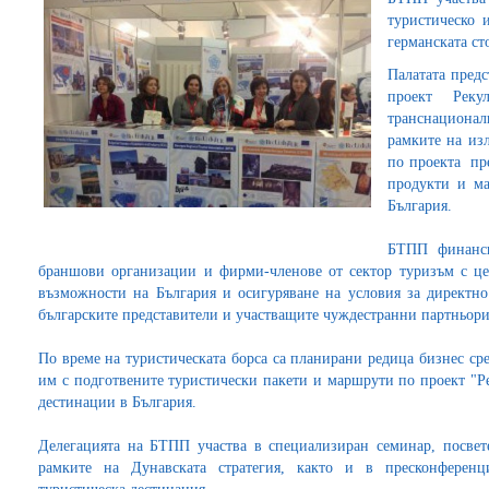
туристическо 
германската ст
Палатата предс
проект Реку
транснационал
рамките на из
по проекта пр
продукти и м
България.
БТПП финанси
браншови организации и фирми-членове от сектор туризъм с це
възможности на България и осигуряване на условия за директн
българските представители и участващите чуждестранни партньори
По време на туристическата борса са планирани редица бизнес ср
им с подготвените туристически пакети и маршрути по проект "Р
дестинации в България.
Делегацията на БТПП участва в специализиран семинар, посвет
рамките на Дунавската стратегия, както и в пресконференц