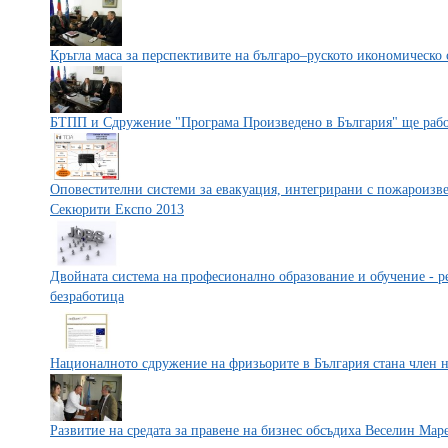
Кръгла маса за перспективите на българо–руското икономическо
БТПП и Сдружение "Програма Произведено в България" ще работ
Оповестителни системи за евакуация, интегрирани с пожароизве
Секюрити Експо 2013
Двойната система на професионално образование и обучение - ре
безработица
Националното сдружение на фризьорите в България стана член н
Развитие на средата за правене на бизнес обсъдиха Веселин Ма