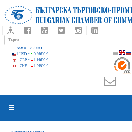
към 07.08.2026 г.
1 USD =
0.86690 €
1 GBP =
1.16600 €
1 CHF =
1.06990 €