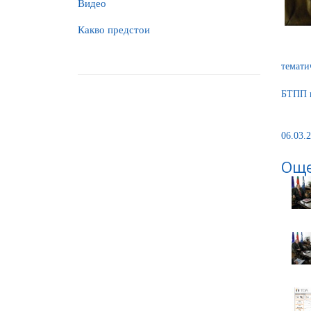
Видео
Какво предстои
темати
БТПП щ
06.03.2
Още