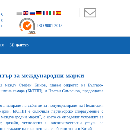
 €
 €
ISO 9001:2015
 €
ия
3D център
нтър за международни марки
 между Стефан Кинов, главен секретар на Българо-
ишлена камара (БКТПП), и Цветан Симеонов, председател
рганизиране на събитие за популяризиране на Пекинския
марки. БКТПП е сключила партньорско споразумение с
международни марки”, с което се определят условията за
ст, дизайн, технология и висококачествени услуги за
и провеждане на изложения в свободни зони в Китай.