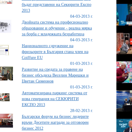
бъдат представени на Секюрити Експо
2013
04-03-2013 г.
Двойната система на професионално
образование и обучение - реална мярка
за борба с младежката безработица
04-03-2013 г.
Националното сдружение на
фризьорите в България стана член на
Coiffure ЕU
01-03-2013 г.
Развитие на средата за правене на
бизнес обсъдиха Веселин Марешки и
Цветан Симеонов
01-03-2013 г.
Автоматизирана паркинг система от
нова генерация на СЕКЮРИТИ
ЕКСПО 2013
28-02-2013 г.
Български форум на бизнес лидерите
връчи Десетите награди за отговорен
бизнес 2012