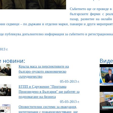
Събитието ще се проведе в 
българските фирми с реал
пазар, развитие на онлайн
чни седмици – по държави и отделни марки, панаири и други мероприят
е публикува допълнително информация за събитието и регистрационна к
013 г.
 новини:
Виде
Кръгла маса за перспективите на
българо–руското икономическо
сътрудничество
05-03-2013 г.
БТПП и Сдружение "Програма
Произведено в България" ще работят за
подпомагане на бизнеса
05-03-2013 г.
Оповестителни системи за евакуация,
интегрирани с пожароизвестяване, ще