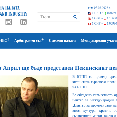
към 07.08.2026 г.
1 USD =
0.86690
1 GBP =
1.16600
1 CHF =
1.06990
®
®
НЕС
Арбитражен съд
Смесени палати
Международни участ
з Април ще бъде представен Пекинският це
В БТПП се проведе среща
китайската търговско пром
на БТПП.
Бе обсъдено съвместното о
център за международни 
„Център за промотиране на 
внос, култура, креативно
съответните марки, както 