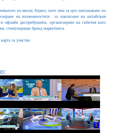
началото на месец Април, като има за цел запознаване на
изиране на възможностите за навлизане на китайския
 и офлайн дистрибуцията, организиране на събития като
ия, стимулиращи бранд маркетинга.
арта за участие.
о: