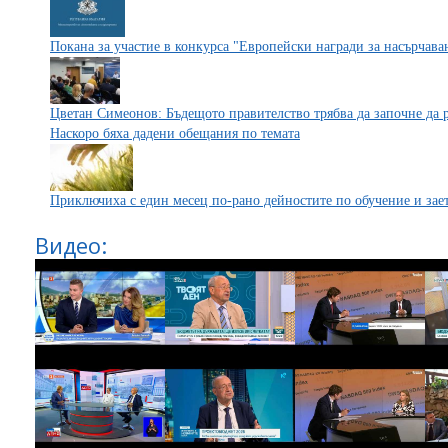
Покана за участие в конкурса "Европейски награди за насърчава
Цветан Симеонов: Бъдещото правителство трябва да започне да р
Наскоро бяха дадени обещания по темата
Приключиха с един месец по-рано дейностите по обучение и з
Видео: