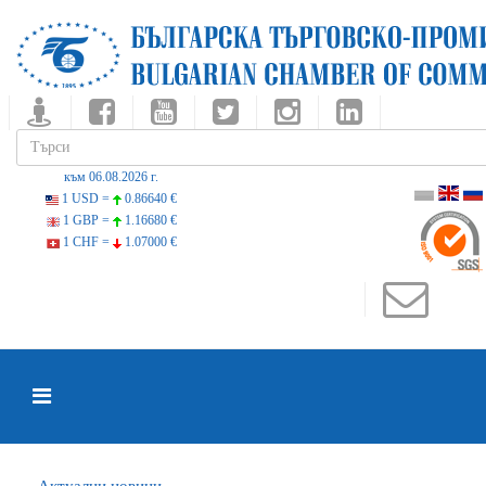
към 06.08.2026 г.
1 USD =
0.86640 €
1 GBP =
1.16680 €
1 CHF =
1.07000 €