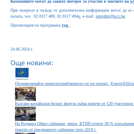
Компаниите могат да заявят интерес за участие в мисиите на
w
При въпроси и нужда от допълнителна информация могат да се 
палата, тел.: 02 8117 489, 02 8117 494q, e-mail:
interdpt@bcci.bg
.
Презентация на програмата
тук
.
24.06.2024 г.
Още новини:
Оптимизирайте енергопотреблението си по проект „EnergyEffic
Българо-китайския бизнес форум събра повече от 120 участници 
На Редовно Общо събрание, вчера, БТПП отчете 30 % изпълнение
приети от предишното събрание през 2019 г.