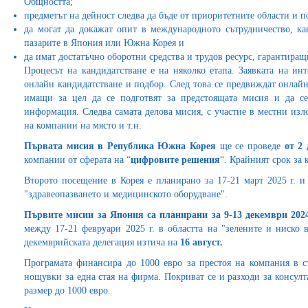
Общността;
предметът на дейност следва да бъде от приоритетните области и п
да могат да докажат опит в международното сътрудничество, как
пазарите в Япония или Южна Корея и
да имат достатъчно оборотни средства и трудов ресурс, гарантира
Процесът на кандидатстване е на няколко етапа. Заявката на ин
онлайн кандидатстване и подбор. След това се предвиждат онлайн
имащи за цел да се подготвят за предстоящата мисия и да се
информация. Следва самата делова мисия, с участие в местни из
на компании на място и т.н.
Първата мисия в Република Южна Корея
ще се проведе
от 2 
компании от сферата на “
цифровите решения
“. Крайният срок за
Второто посещение в Корея е планирано за 17-21 март 2025 г. и
"здравеопазването и медицинското оборудване".
Първите мисии за Япония са планирани за 9-13 декември 2024
между 17-21 февруари 2025 г. в областта на "зелените и ниско 
декемврийската делегация изтича на
16 август.
Програмата финансира до 1000 евро за престоя на компания в съ
нощувки за една стая на фирма. Покриват се и разходи за консул
размер до 1000 евро.