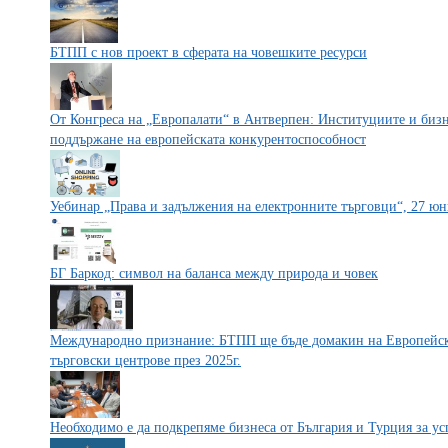
БТПП с нов проект в сферата на човешките ресурси
От Конгреса на „Европалати“ в Антверпен: Институциите и бизне
поддържане на европейската конкурентоспособност
Уебинар „Права и задължения на електронните търговци“, 27 юни 
БГ Баркод: символ на баланса между природа и човек
Международно признание: БТПП ще бъде домакин на Европейска
търговски центрове през 2025г.
Необходимо е да подкрепяме бизнеса от България и Турция за у