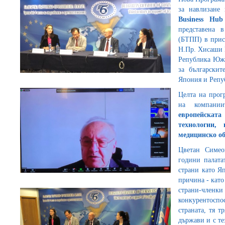
за навлизане
Business
Hub
представена в
(БТПП) в прис
Н.Пр. Хисаши 
Република Южн
за българскит
Япония и Реп
Целта на прог
на компан
европейската
технологии,
медицинско об
Цветан Симе
години палата
страни като Я
причина - като
страни-чле
конкурентосп
страната, тя т
държави и с те