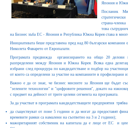
Япония и Южна
Посланик М
стратегическ
страна-членка
това сътруднич
на Бизнес хъба ЕС - Япония и Република Южна Корея става в мно
Инициативата беше представена пред над 80 български компании от 
Николета Фаварето от Европалати.
Програмата предвижда организирането на общо 20 делови м
разпределени между Япония и Южна Корея. Всяка една делегац
избрани след процедура по кандидатстване и подбор на участници
от които са определени за участие на компаниите в профилирани 
Важно е да се знае, че бизнес мисиите за Япония ще бъдат съ
"зелените технологии" и "цифровите решения", докато на южнокор
с предмет на дейност от трите целеви сегмента на програмата.
За да участват в програмата кандидатстващите предприятия трябва
да съществуват от поне 5 години и да могат да предоставят фина
времевите рамки са намалени на съответно на 3 и 2 години);
мажоритарният собственик на капитала да е лице от ЕС и цент